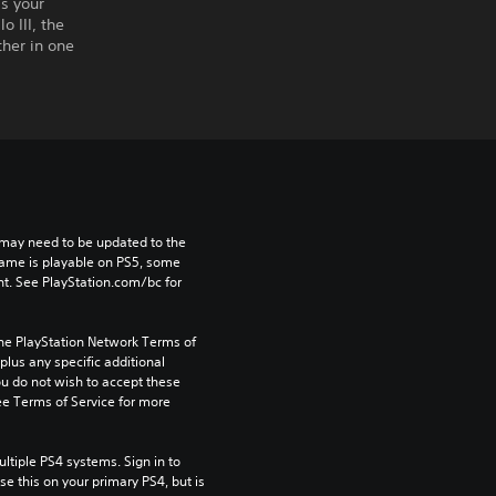
s your
o III, the
her in one
may need to be updated to the 
game is playable on PS5, some 
t. See PlayStation.com/bc for 
the PlayStation Network Terms of 
us any specific additional 
ou do not wish to accept these 
e Terms of Service for more 
tiple PS4 systems. Sign in to 
e this on your primary PS4, but is 