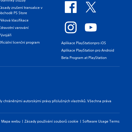
Podmínky služby
Zásady zrušení transakce v
obchodě PS Store
Věková klasifikace
Zdravotní varování
Vývojáři
Oficiální licenční program
Aplikace PlayStationpro iOS
Aplikace PlayStation pro Android
Beta Program at PlayStation
ly chráněnými autorskými právy příslušných vlastníků. Všechna práva
Mapa webu
Zásady používání souborů cookie
Software Usage Terms