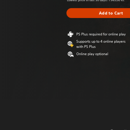
Lowest price in last 30 days: 1 549,00 Kč
Add to Cart
PS Plus required for online play
Supports up to 4 online players
with PS Plus
Online play optional