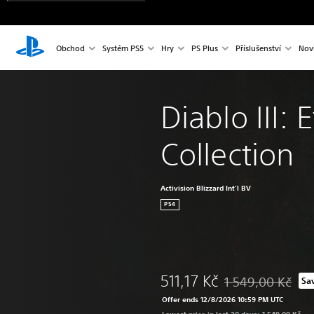
Obchod
Systém PS5
Hry
PS Plus
Příslušenství
Nov
Diablo III: 
Collection
Activision Blizzard Int'l BV
PS4
511,17 Kč
1 549,00 Kč
Sa
Discounted from ori
Offer ends 12/8/2026 10:59 PM UTC