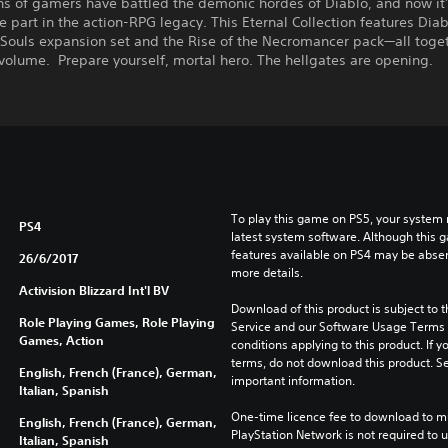
s of gamers have battled the demonic hordes of Diablo, and now it’
ke part in the action-RPG legacy. This Eternal Collection features Diabl
Souls expansion set and the Rise of the Necromancer pack—all toget
 volume. Prepare yourself, mortal hero. The hellgates are opening.
To play this game on PS5, your system 
PS4
latest system software. Although this 
features available on PS4 may be absen
26/6/2017
more details.
Activision Blizzard Int'l BV
Download of this product is subject to 
Role Playing Games, Role Playing
Service and our Software Usage Terms pl
Games, Action
conditions applying to this product. If y
terms, do not download this product. Se
English, French (France), German,
important information.
Italian, Spanish
One-time licence fee to download to mul
English, French (France), German,
PlayStation Network is not required to us
Italian, Spanish