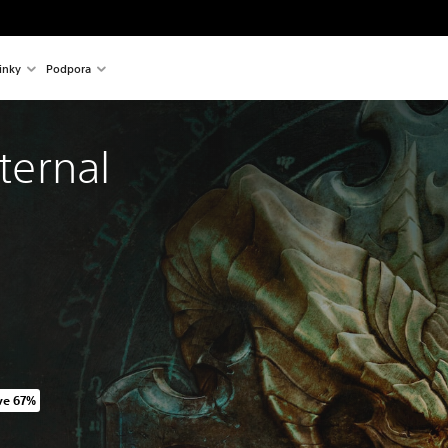
inky
Podpora
Eternal 
ve 67%
ginal price of 1 549,00 Kč