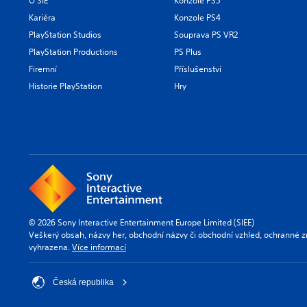
O SIE
Konzole PS5
Kariéra
Konzole PS4
PlayStation Studios
Souprava PS VR2
PlayStation Productions
PS Plus
Firemní
Příslušenství
Historie PlayStation
Hry
© 2026 Sony Interactive Entertainment Europe Limited (SIEE)
Veškerý obsah, názvy her, obchodní názvy či obchodní vzhled, ochranné z
vyhrazena.
Více informací
Česká republika