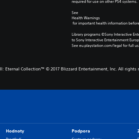
required for use on other PS4 systems.
See 
Health Warnings
 for important health information before
Library programs ©Sony Interactive Ente
to Sony Interactive Entertainment Euro
See eu.playstation.com/legal for full us
II: Eternal Collection™ © 2017 Blizzard Entertainment, Inc. All rights
Hodnoty
Podpora