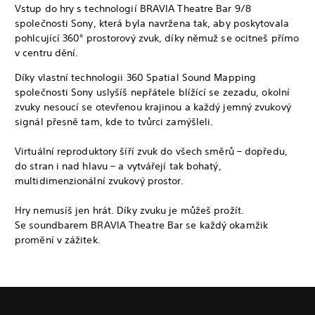
Vstup do hry s technologií BRAVIA Theatre Bar 9/8
společnosti Sony, která byla navržena tak, aby poskytovala
pohlcující 360° prostorový zvuk, díky němuž se ocitneš přímo
v centru dění.
Díky vlastní technologii 360 Spatial Sound Mapping
společnosti Sony uslyšíš nepřátele blížící se zezadu, okolní
zvuky nesoucí se otevřenou krajinou a každý jemný zvukový
signál přesně tam, kde to tvůrci zamýšleli.
Virtuální reproduktory šíří zvuk do všech směrů – dopředu,
do stran i nad hlavu – a vytvářejí tak bohatý,
multidimenzionální zvukový prostor.
Hry nemusíš jen hrát. Díky zvuku je můžeš prožít.
Se soundbarem BRAVIA Theatre Bar se každý okamžik
promění v zážitek.