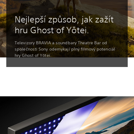
Nejlepší způsob, jak zažít
hru Ghost of Yōtei.
Televizory BRAVIA a soundbary Theatre Bar od
společnosti Sony odemykají plný filmový potenciál
hry Ghost of Yōtei.