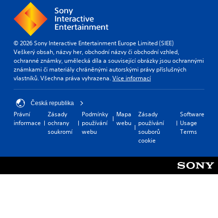
© 2026 Sony Interactive Entertainment Europe Limited (SIEE)
Veškerý obsah, názvy her, obchodní názvy či obchodní vzhled,
ochranné známky, umělecká díla a související obrázky jsou ochrannými
známkami či materiály chráněnými autorskými právy příslušných
vlastníků. Všechna práva vyhrazena.
Více informací
Česká republika
Právní
Zásady
Podmínky
Mapa
Zásady
Software
informace
ochrany
používání
webu
používání
Usage
soukromí
webu
souborů
Terms
cookie