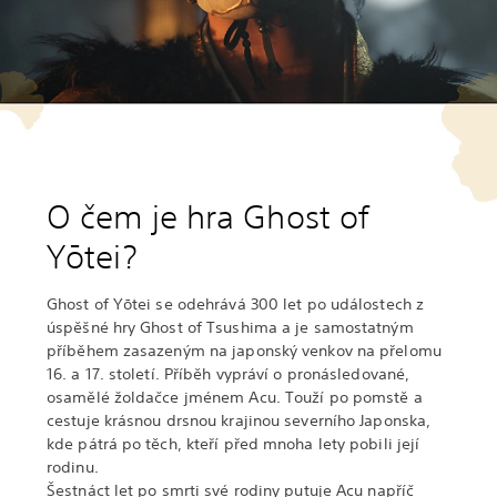
O čem je hra Ghost of
Yōtei?
Ghost of Yōtei se odehrává 300 let po událostech z
úspěšné hry Ghost of Tsushima a je samostatným
příběhem zasazeným na japonský venkov na přelomu
16. a 17. století. Příběh vypráví o pronásledované,
osamělé žoldačce jménem Acu. Touží po pomstě a
cestuje krásnou drsnou krajinou severního Japonska,
kde pátrá po těch, kteří před mnoha lety pobili její
rodinu.
Šestnáct let po smrti své rodiny putuje Acu napříč