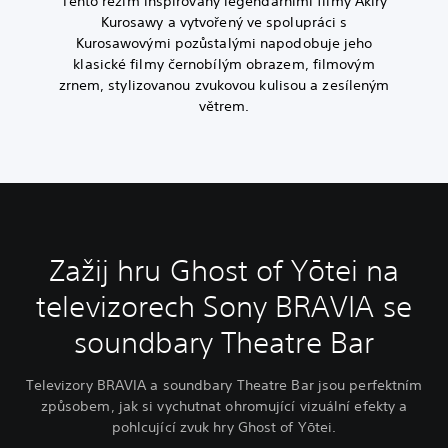
Tento režim inspirovaný legendárními filmy Akiry
Kurosawy a vytvořený ve spolupráci s
Kurosawovými pozůstalými napodobuje jeho
klasické filmy černobílým obrazem, filmovým
zrnem, stylizovanou zvukovou kulisou a zesíleným
větrem.
Zažij hru Ghost of Yōtei na
televizorech Sony BRAVIA se
soundbary Theatre Bar
Televizory BRAVIA a soundbary Theatre Bar jsou perfektním
způsobem, jak si vychutnat ohromující vizuální efekty a
pohlcující zvuk hry Ghost of Yōtei.