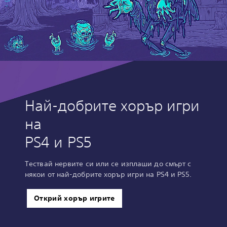
Най-добрите хорър игри
на
PS4 и PS5
Тествай нервите си или се изплаши до смърт с
някои от най-добрите хорър игри на PS4 и PS5.
Открий хорър игрите