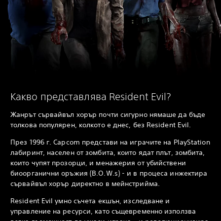
Какво представлява Resident Evil?
Жанрът сървайвъл хорър почти сигурно нямаше да бъде
толкова популярен, колкото е днес, без Resident Evil.
През 1996 г. Capcom представи на играчите на PlayStation
лабиринт, населен от зомбита, които ядат плът, зомбита,
които чупят прозорци, и менажерия от убийствени
биоорганични оръжия (B.O.W.s) - и в процеса инжектира
сървайвъл хорър директно в мейнстрийма.
Resident Evil умно съчета екшън, изследване и
управление на ресурси, като същевременно използва