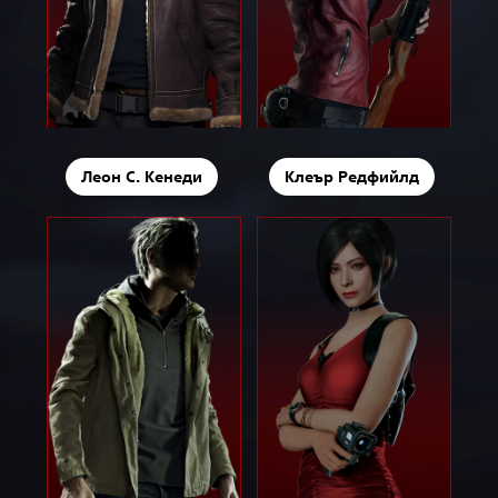
Леон С. Кенеди
Клеър Редфийлд