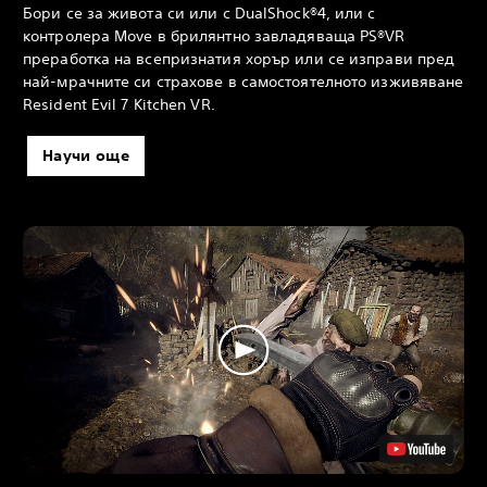
Бори се за живота си или с DualShock®4, или с
контролера Move в брилянтно завладяваща PS®VR
преработка на всепризнатия хорър или се изправи пред
най-мрачните си страхове в самостоятелното изживяване
Resident Evil 7 Kitchen VR.
Научи още