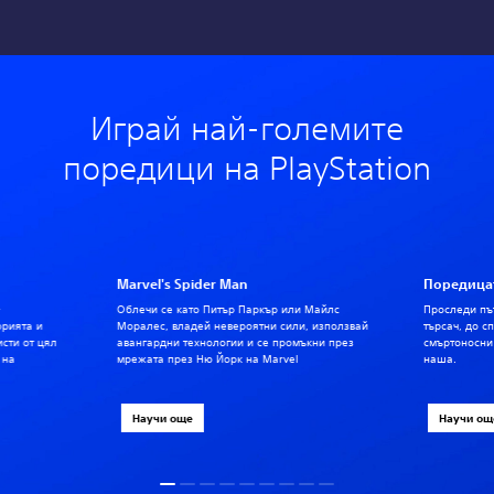
Играй най-големите
поредици на PlayStation
Marvel's Spider Man
Поредицат
-
Облечи се като Питър Паркър или Майлс
Проследи път
орията и
Моралес, владей невероятни сили, използвай
търсач, до с
исти от цял
авангардни технологии и се промъкни през
смъртоносни
 на
мрежата през Ню Йорк на Marvel
наша.
Научи още
Научи ощ