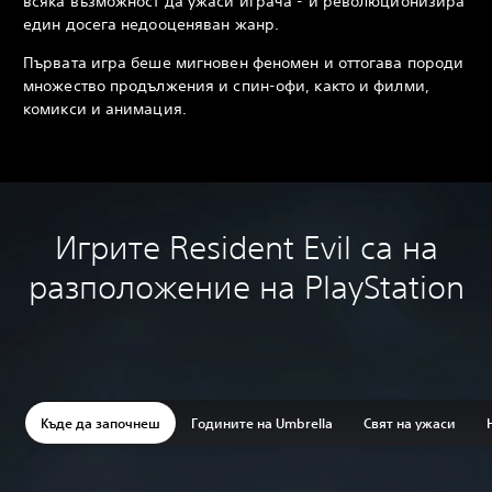
всяка възможност да ужаси играча - и революционизира
един досега недооценяван жанр.
Първата игра беше мигновен феномен и оттогава породи
множество продължения и спин-офи, както и филми,
комикси и анимация.
Игрите Resident Evil са на
разположение на PlayStation
Къде да започнеш
Годините на Umbrella
Свят на ужаси