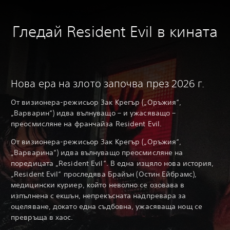
Гледай Resident Evil в кината
Нова ера на злото започва през 2026 г.
От визионера-режисьор Зак Крегър („Оръжия“,
„Варварин“) идва вълнуващо – и ужасяващо –
преосмисляне на франчайза Resident Evil.
От визионера-режисьор Зак Крегър („Оръжия“,
„Варварина“) идва вълнуващо преосмисляне на
поредицата „Resident Evil“. В една изцяло нова история,
„Resident Evil“ проследява Брайън (Остин Ейбрамс),
медицински куриер, който неволно се озовава в
изпълнена с екшън, непрекъсната надпревара за
оцеляване, докато една съдбовна, ужасяваща нощ се
превръща в хаос.