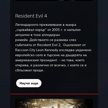
Resident Evil 4
Легендарното преживяване в жанра
„сървайвъл хорър“ от 2005 г. е напълно
актуално в този аплодиран
римейк. Действието се развива слез
събитията от Resident Evil 2, Оцелелият от
Raccoon City Leon Kennedy изследва уединено
европейско село в търсене на дъщерята на
американския президент. - но това, което
открива, е различно от всичко, с което се е
сблъсквал преди.
Научи още