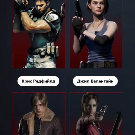
Крис Редфийлд
Джил Валентайн