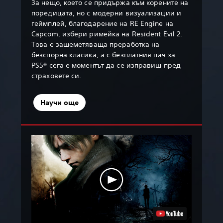
За нещо, което се придържа към корените на
поредицата, но с модерни визуализации и
геймплей, благодарение на RE Engine на
Capcom, избери римейка на Resident Evil 2.
Това е зашеметяваща преработка на
безспорна класика, а с безплатния пач за
PS5® сега е моментът да се изправиш пред
страховете си.
Научи още