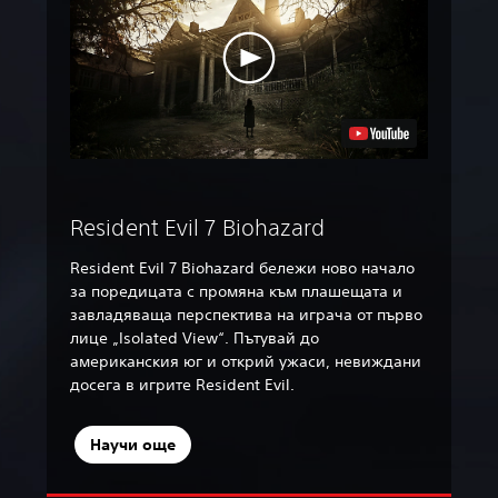
Resident Evil 7 Biohazard
Resident Evil 7 Biohazard бележи ново начало
за поредицата с промяна към плашещата и
завладяваща перспектива на играча от първо
лице „Isolated View“. Пътувай до
американския юг и открий ужаси, невиждани
досега в игрите Resident Evil.
Научи още