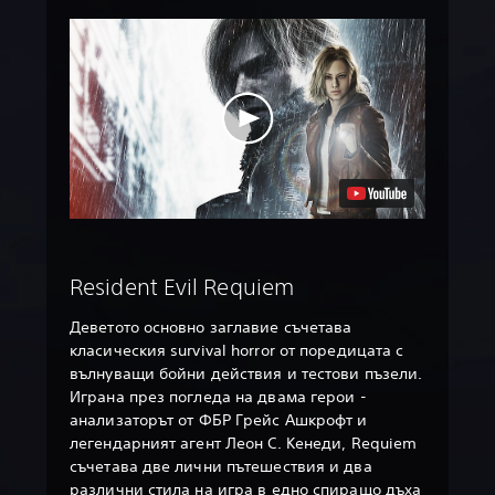
Resident Evil Requiem
Деветото основно заглавие съчетава
класическия survival horror от поредицата с
вълнуващи бойни действия и тестови пъзели.
Играна през погледа на двама герои -
анализаторът от ФБР Грейс Ашкрофт и
легендарният агент Леон С. Кенеди, Requiem
съчетава две лични пътешествия и два
различни стила на игра в едно спиращо дъха