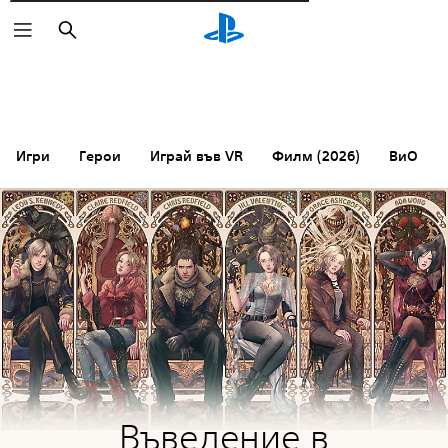
Търсене
Игри
Герои
Играй във VR
Филм (2026)
ВиО
Въведение в