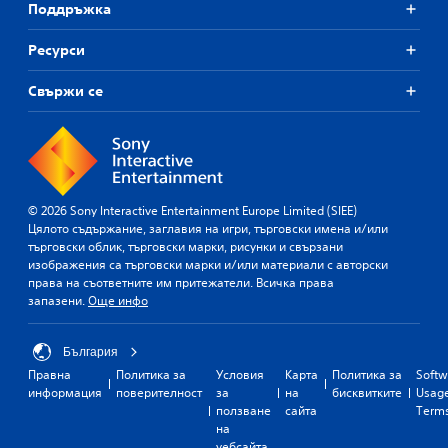
Поддръжка
Ресурси
Свържи се
© 2026 Sony Interactive Entertainment Europe Limited (SIEE)
Цялото съдържание, заглавия на игри, търговски имена и/или
търговски облик, търговски марки, рисунки и свързани
изображения са търговски марки и/или материали с авторски
права на съответните им притежатели. Всичка права
запазени.
Още инфо
България
Правна
Политика за
Условия
Карта
Политика за
Softw
информация
поверителност
за
на
бисквитките
Usag
ползване
сайта
Term
на
уебсайта