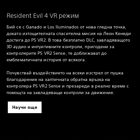
Resident Evil 4 VR режим
Бий се с Ganado и Los Iluminados от нова гледна точка,
докато изтощителната спасителна мисия на Леон Кенеди
достига до PS VR2. В това безплатно DLC, завладяващото
3D аудио и интуитивните контроли, пригодени за
контролерите PS VR2 Sense, те доближават до
емблематичната история от всякога.
Почувствай въздействието на всеки изстрел от пушка
благодарение на хаптичната обратна връзка на
контролера PS VR2 Sense и презареди в реално време с
помощта на завладяващи контроли за движение.
Научи още