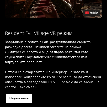
Resident Evil Village VR рeжим
Завръщане в селото в най-разтуптяващата сърцето
разходка досега. Изживей ужасите на замъка
Димитреску, селото и още от първа ръка, тъй като
слушалките PlayStation®VR2 съживяват ужаса във
виртуалната реалност.
Потопи се в очарователния интериор на замъка и
използвай контролерите PS VR2 Sense™, за да отблъснеш
опасността в завладяващ 1:1 VR. Време е да се върнеш в
селото... ако смееш.
Научи още