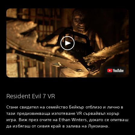
Resident Evil 7 VR
Стани свидетел на семейство Бейкър отблизо и лично в
тази предизвикваща изпотяване VR сървайвъл хорър
игра. Виж през очите на Ethan Winters, докато се опитваш
да избягаш от сивия край в залива на Луизиана.