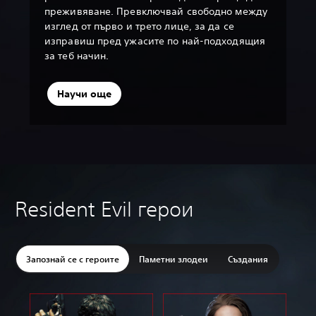
преживяване. Превключвай свободно между
изглед от първо и трето лице, за да се
изправиш пред ужасите по най-подходящия
за теб начин.
Научи още
Resident Evil герои
Запознай се с героите
Паметни злодеи
Създания