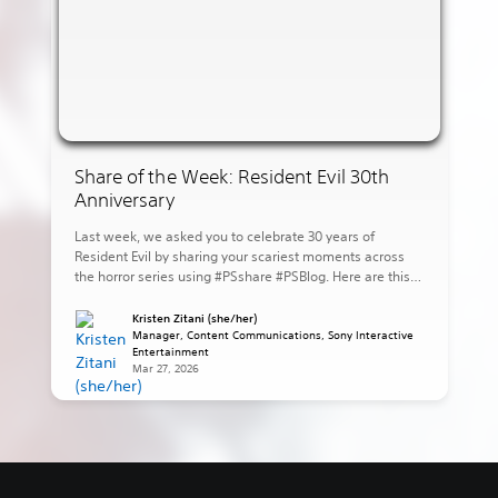
Share of the Week: Resident Evil 30th
Anniversary
Last week, we asked you to celebrate 30 years of
Resident Evil by sharing your scariest moments across
the horror series using #PSshare #PSBlog. Here are this
week’s highlights: eugamerqualquer shares Leon ready
to strike against the village in Resident Evil 4. lovers_nero
Kristen Zitani (she/her)
shares the dog attack scene in Resident Evil. juniaxe
Manager, Content Communications, Sony Interactive
Entertainment
shares Jake […]
Mar 27, 2026