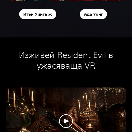
Итън Уинтърс
Ада Уонг
Изживей Resident Evil в
ужасяваща VR