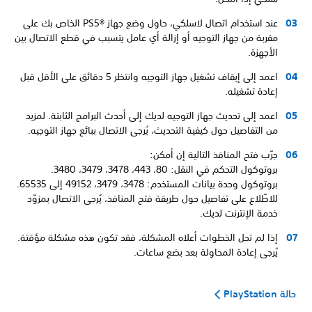
عند استخدام اتصال لاسلكي، حاول وضع جهاز PS5®‎ الخاص بك على
مقربة من جهاز التوجيه أو إزالة أي عامل يتسبب في قطع الاتصال بين
الأجهزة.
اعمد إلى إيقاف تشغيل جهاز التوجيه وانتظر 5 دقائق على الأقل قبل
إعادة تشغيله.
اعمد إلى تحديث جهاز التوجيه لديك إلى أحدث البرامج الثابتة. لمزيد
من التفاصيل حول كيفية التحديث، يُرجى الاتصال ببائع جهاز التوجيه.
جرّب فتح المنافذ التالية إن أمكن:
بروتوكول التحكم في النقل: 80، 443، 3478، 3479، 3480.
بروتوكول وحدة بيانات المستخدم: 3478، 3479، 49152 إلى 65535.
للاطّلاع على تفاصيل حول طريقة فتح المنافذ، يُرجى الاتصال بمزوّد
خدمة الإنترنت لديك.
إذا لم تحل الخطوات أعلاه المشكلة، فقد تكون هذه مشكلة مؤقتة.
يُرجى إعادة المحاولة بعد بضع ساعات.
حالة PlayStation