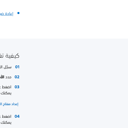
إعادة ض
كيفية تغيير كلمة
سجّل ال
حدد
الأ
اضغط ع
يمكنك أ
إعداد مفتاح ال
اضغط ع
يمكنك ا