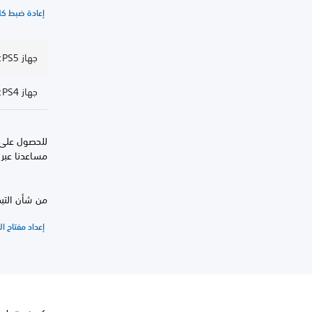
إعادة ضبط كل
جهاز PS5: تغيير كلمة المرور
جهاز PS4: تغيير كلمة المرور
للحصول على ا
مساعدنا عبر ا
من شأن التب
إعداد مفتاح ال