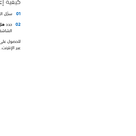
كيفية إعادة ض
سجّل ال
حدد
هل 
الشاشة
للحصول على 
عبر الإنترنت.