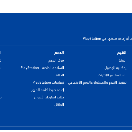
عادة ضبطها في PlayStation
القيم
الدعم
ا
البيئة
مركز الدعم
ش
إمكانية الوصول
السلامة الخاصة بـ PlayStation
سي
السلامة عبر الإنترنت
الحالة
ا
تحقيق التنوع والمساواة والدمج الاجتماعي
تصليحات PlayStation
ا
إعادة ضبط كلمة المرور
ا
طلب استرداد الأموال
ب
الدلائل