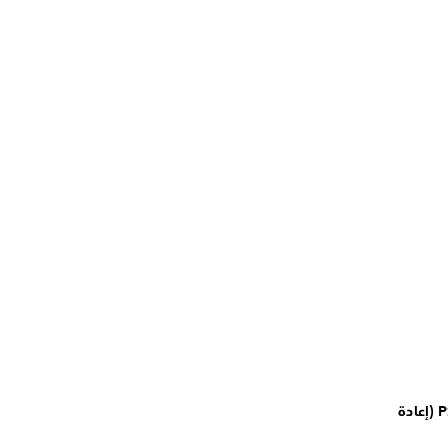
تهيئة جهاز PS4 (إعادة