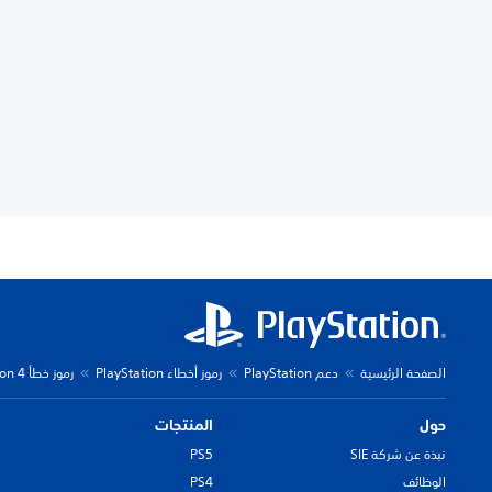
الصفحة الرئيسية
دعم PlayStation
رموز أخطاء PlayStation
رموز خطأ PlayStation 4
حول
المنتجات
نبذة عن شركة SIE
PS5
الوظائف
PS4