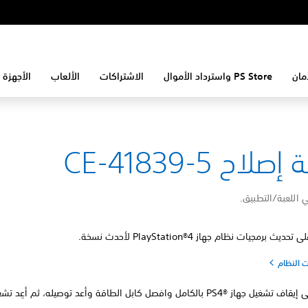
مان
PS Store واسترداد الأموال
الاشتراكات
الألعاب
الأجهزة 
لاح CE-41839-5
اللعبة/التطبيق.
يث برمجيات نظام جهاز PlayStation®4 لأحدث نسخة.
ت النظام
ز PS4®‎ بالكامل وافصل كابل الطاقة وأعد توصيله، ثم أعِد تشغيل الجهاز.