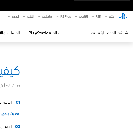
متجر
PS5‏
الألعاب
PS Plus
ملحقات
الأخبار
الدعم
شاشة الدعم الرئيسية
حالة PlayStation
الحساب والأ
كيفية إص
حدث خطأ في 
احرص على تحد
تحديث برمجيا
اعمد إلى إيقاف تشغيل جها