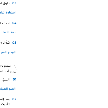
حاول اس
استعادة الترا
احذف ال
حذف الألعاب
شغِّل جهاز PS4 في الوضع 
الوضع الآمن عل
إذا استمر حدو
يُرجى أخذ ال
انسخ البي
النسخ الاحتياطي
بعد إتمام الن
تثبيت ب