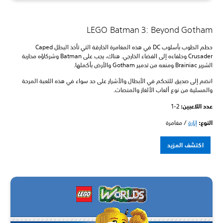
LEGO Batman 3: Beyond Gotham
حطم الطوب بأسلوب DC في هذه المغامرة الخارقة التي تأخذ البطل Caped
Crusader وحلفاءه إلى الفضاء الخارجي. هناك، يجب على Batman وشركاؤه محاربة
الشرير Brainiac ومنعه من تدمير Gotham والأرض بأكملها.
انضم إلى صديق للتحكم في الأبطال والأشرار على حد سواء في هذه اللعبة المرحة
والمسلية من نوع ألعاب الألغاز والمنصات.
عدد اللاعبين: ‏
1-2
النوع:
إثارة
/ مغامرة
اكتشف المزيد