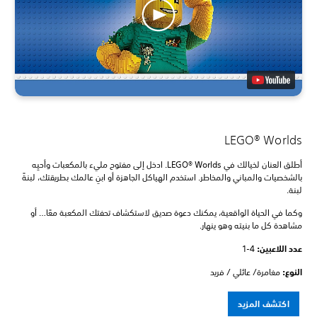
LEGO® Worlds
أطلق العنان لخيالك في LEGO® Worlds. ادخل إلى مفتوح مليء بالمكعبات وأحيِه
بالشخصيات والمباني والمخاطر. استخدم الهياكل الجاهزة أو ابنِ عالمك بطريقتك، لبنةً
لبنة.
وكما في الحياة الواقعية، يمكنك دعوة صديق لاستكشاف تحفتك المكعبة معًا… أو
مشاهدة كل ما بنيته وهو ينهار.
عدد اللاعبين: ‏
1-4
النوع:
مغامرة/ عائلي / فريد
اكتشف المزيد