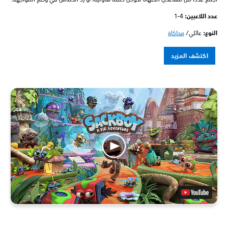
عدد اللاعبين: ‏
1-4
النوع:
عائلي/
محاكاة
اكتشف المزيد