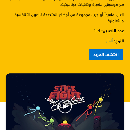
مع موسيقى متغيرة وخلفيات ديناميكية.
العب منفرداً أو جرّب مجموعة من أوضاع المتعددة للاعبين التنافسية
والتعاونية.
عدد اللاعبين: ‏
1-4
النوع:
ألغاز
اكتشف المزيد