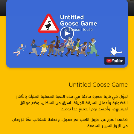
Untitled Goose Game
تجوّل في قرية صغيرة هادئة في هذه اللعبة المسلية المليئة بالألغاز
الفضولية وأعمال السرقة الجريئة. اسرق من السكان، وضع عوائق
لعرقلتهم، وأفسد يوم الجميع عدا يومك.
ضاعف المرح عن طريق اللعب مع صديق، وخططا للمقالب معًا كزوجان
من الإوز السيئ السمعة.