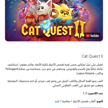
Cat Quest II
انقضّ على ذيل لملكين ضمن لعبة تقمص الأدوار ثنائية الأبعاد بعالم مفتوح. استكشف
عالمًا خياليًا يعجّ بالسحر والوحوش، وساهم في منع حرب متصاعدة بين قطط Felingard
وكلاب Lupus Empire.
العب بدور القط البطل والكلب النبيل في وضع لعب فردي، أو اختر شخصيتك المفضلة
وتعاون مع صديق في اللعب التعاوني المحلي.
عدد اللاعبين: ‏
1-2
النوع:
ألعاب تقمص الأدوار / مغامرة /
إثارة