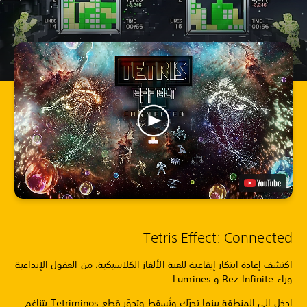
Tetris Effect: Connected
اكتشف إعادة ابتكار إيقاعية للعبة الألغاز الكلاسيكية، من العقول الإبداعية
وراء Rez Infinite و Lumines.
ادخل إلى المنطقة بينما تحرّك وتُسقط وتدوّر قطع Tetriminos بتناغم