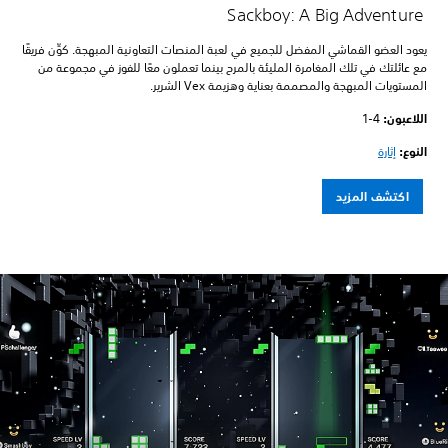
Sackboy: A Big Adventure
يعود العضو القماشي المفضل للجميع في لعبة المنصات التعاونية المبهجة. كوِّن فريقًا
مع عائلتك في تلك المغامرة المليئة بالمرح بينما تعملون معًا للفوز في مجموعة من
المستويات المبهجة والمصممة بعناية وهزيمة Vex الشرير.
اللاعبون:‏
1-4
النوع:
إثارة
اكتشف المزيد