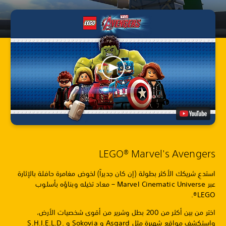
LEGO® Marvel's Avengers
استدعِ شريكك الأكثر بطولة (إن كان جديراً) لخوض مغامرة حافلة بالإثارة
عبر Marvel Cinematic Universe – معاد تخيله وبناؤه بأسلوب
LEGO®.
اختر من بين أكثر من 200 بطل وشرير من أقوى شخصيات الأرض،
واستكشف مواقع شهيرة مثل Asgard و Sokovia و S.H.I.E.L.D.