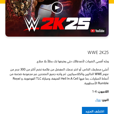
WWE 2K25
وجّه أقسى الضربات لأصدقائك حتى يعترفوا بك بطلاً بلا منازع.
أنشئ مصارعك الخاص، أو اختر نجمك المفضل من قائمة تضم أكثر من 300 نجم من
نجوم WWE الحاليين والكلاسيكيين. ثم واجه جميع المتحدين عبر مجموعة ضخمة من
أنماط المباريات، بما فيها Hell In A Cell العنيفة، ومباراة TLC الفوضوية، و Royal
Rumble الأسطورية.
اللاعبون: ‏
1-4
النوع:
قتال
اكتشف المزيد