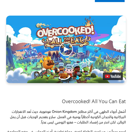
Overcooked! All You Can Eat
أشعل أجواء الطهي في أكثر مطابخ Onion Kingdom فوضوية، حيث تُعد الانفجارات
البركانية والديدان الكونية أخطاراً يومية في العمل. سارع بتقديم الوجبات قبل أن يمل
الزبائن، لكن احذر من إفساد الطلبات – فغزو الزومبي ليس عذراً.
اجمع عدداً من مساعدي الطهاة لخوض حملة تعاونية، أو زد الحماس في وضع المواجهة.