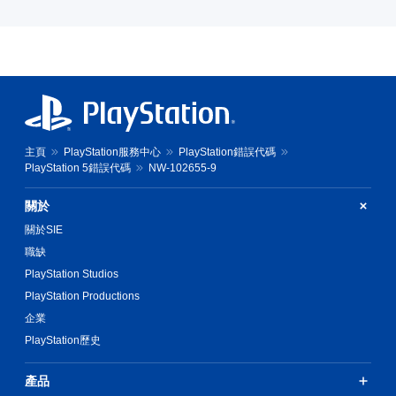
主頁
PlayStation服務中心
PlayStation錯誤代碼
PlayStation 5錯誤代碼
NW-102655-9
關於
關於SIE
職缺
PlayStation Studios
PlayStation Productions
企業
PlayStation歷史
產品