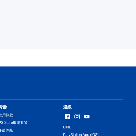
資源
連線
使用條款
PS Store取消政策
LINE
年齡評級
PlayStation App (iOS)