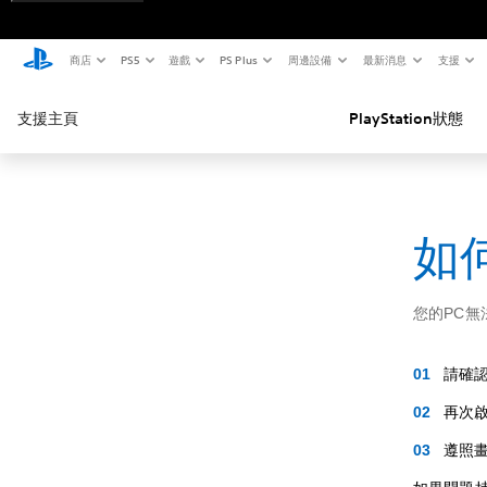
商店
PS5
遊戲
PS Plus
周邊設備
最新消息
支援
支援主頁
PlayStation狀態
如何
您的PC無
請確
再次啟
遵照