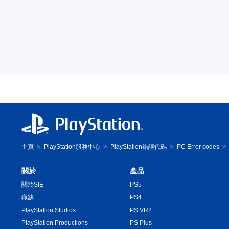
主頁
PlayStation服務中心
PlayStation錯誤代碼
PC Error codes
關於
產品
關於SIE
PS5
職缺
PS4
PlayStation Studios
PS VR2
PlayStation Productions
PS Plus