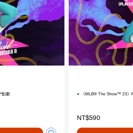
r
d
E
d
i
t
i
o
n
s™點數
《MLB® The Show™ 23
NT$590