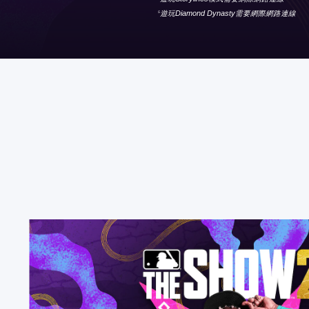
遊玩Diamond Dynasty需要網際網路連線
5
S
t
a
n
d
a