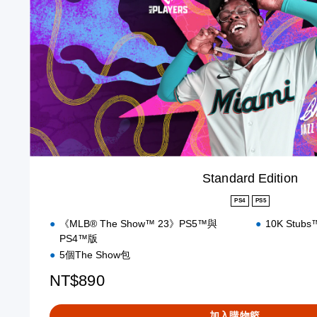
r
d
E
d
i
t
i
o
n
Standard Edition
PS4
PS5
《MLB® The Show™ 23》PS5™與
10K Stub
PS4™版
5個The Show包
NT$890
加入購物籃