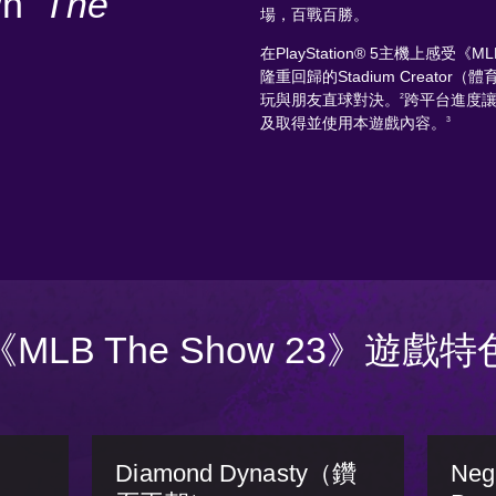
wn
The
場，百戰百勝。
在PlayStation® 5主機上感受《
隆重回歸的Stadium Creato
玩與朋友直球對決。
跨平台進度
2
及取得並使用本遊戲內容。
3
《MLB The Show 23》遊戲特
Diamond Dynasty（鑽
Neg