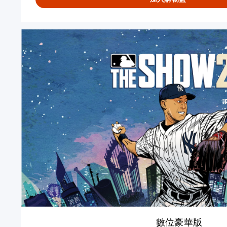
數
位
豪
華
版
數位豪華版