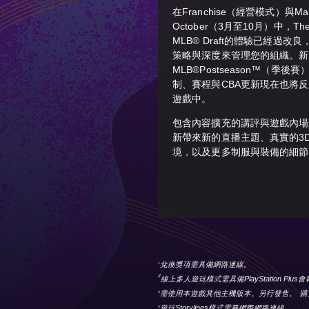
在Franchise（經營模式）與Mar
October（3月至10月）中，Th
MLB® Draft的體驗已經過改良
策略與深度來管理您的組織。新
MLB®Postseason™（季後賽
制、賽程與CBA更新現在也將
遊戲中。
包含內容擴充的講評與遊戲內場
新帶來新的直播主題、真實的3
境，以及更多制服與裝備的細節
兌換獎項需具備網路連線。
1
2
線上多人遊玩模式需具備PlayStation Plus
需使用本遊戲其他主機版本。另行發售。 購
3
遊玩Storylines模式需要網際網路連線
4