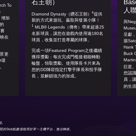
石王朝）
Bas
ch To
人
e
4
Diamond Dynasty（鑽石王朝）
提供
，增加
新的方式來遊玩、贏取與發展小隊！
與Negr
的
1
MLB® Legends（傳奇）帶來超過25
Mus
）賽
名新球員，讓您在遊戲內使用逾180名
呈獻
反映在
球員，收集並打造專屬的球隊。
揚Satc
Hank 
完成一項Featured Program之後繼續
Buck 
景更
獲得獎勵：每次完成門檻後都能轉動
Mart
D環
輪盤，領取獎勵。使用隊長卡片來為
巨星。ML
。
您的DD陣容指定打擊手隊長和投手隊
您認
長，並解鎖強力的加成。
員，
的生
會籍。
買的Stub點數僅能用於單一主機平台，無法轉移。