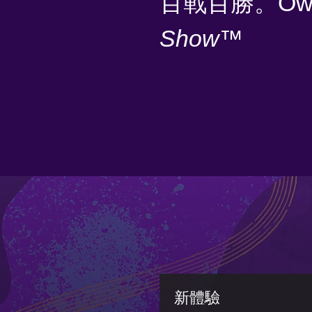
百戰百勝。O
Show
™
新體驗