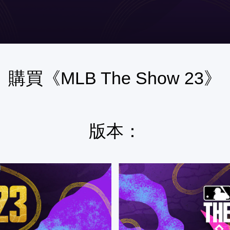
購買
《MLB The Show 23》
版本：
S
t
a
n
d
a