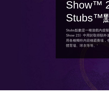
Show™
Stubs
Stubs點數是一種遊戲內虛擬
Show 23》中用於取得額
用各種獨特內容稱霸賽場，
體育場、球衣等等。
1