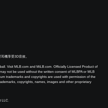
。
聲耳機享受3D音效。
ll. Visit MLB.com and MiLB.com. Officially Licensed Product of
 may not be used without the written consent of MLBPA or MLB
eum trademarks and copyrights are used with permission of the
. Trademarks, copyrights, names, images and other proprietary
t LLC.