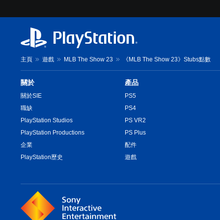
主頁
遊戲
MLB The Show 23
《MLB The Show 23》Stubs點數
關於
產品
關於SIE
PS5
職缺
PS4
PlayStation Studios
PS VR2
PlayStation Productions
PS Plus
企業
配件
PlayStation歷史
遊戲