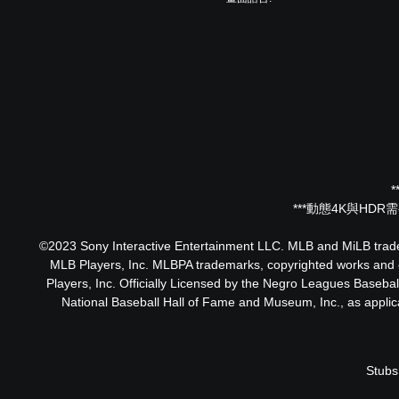
***動態4K與H
©2023 Sony Interactive Entertainment LLC. MLB and MiLB tradem
MLB Players, Inc. MLBPA trademarks, copyrighted works and o
Players, Inc. Officially Licensed by the Negro Leagues Baseb
National Baseball Hall of Fame and Museum, Inc., as applicab
Stubs