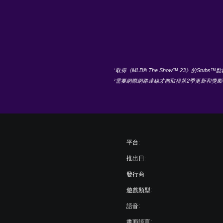
取得《MLB® The Show™ 23》的
1
需要網際網路連線才能取得第2季更新和獎勵
2
平台:
推出日:
發行商:
遊戲類型:
語音:
畫面語言: