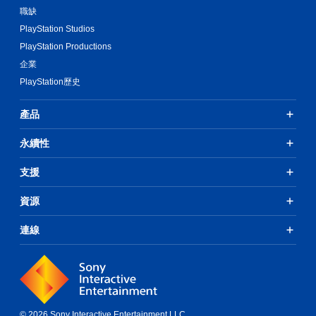
職缺
PlayStation Studios
PlayStation Productions
企業
PlayStation歷史
產品
永續性
支援
資源
連線
© 2026 Sony Interactive Entertainment LLC