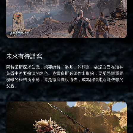
未來有待譜寫
阿特柔斯探求知識，想要瞭解「洛基」的預言，確認自己在諸神
黃昏中將要扮演的角色。克雷多斯必須作出取捨：要受恐懼重蹈
覆轍的桎梏所束縛，還是徹底擺脫過去，成為阿特柔斯能依賴的
父親。