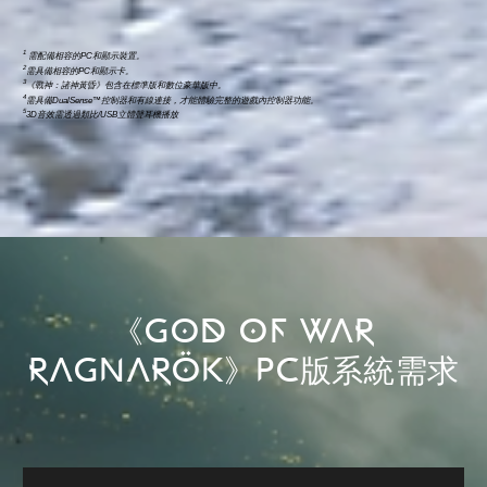
1
需配備相容的PC和顯示裝置。
2
需具備相容的PC和顯示卡。
3
《戰神：諸神黃昏》包含在標準版和數位豪華版中。
4
需具備DualSense™控制器和有線連接，才能體驗完整的遊戲內控制器功能。
5
3D音效需透過類比/USB立體聲耳機播放
《GOD OF WAR
RAGNARÖK》PC版系統需求