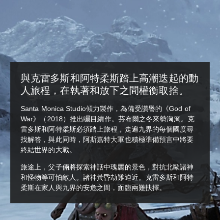
與克雷多斯和阿特柔斯踏上高潮迭起的動
人旅程，在執著和放下之間權衡取捨。
Santa Monica Studio傾力製作，為備受讚譽的《God of
War》（2018）推出矚目續作。芬布爾之冬來勢洶洶。克
雷多斯和阿特柔斯必須踏上旅程，走遍九界的每個國度尋
找解答，與此同時，阿斯嘉特大軍也積極準備預言中將要
終結世界的大戰。
旅途上，父子倆將探索神話中瑰麗的景色，對抗北歐諸神
和怪物等可怕敵人。諸神黃昏劫難迫近。克雷多斯和阿特
柔斯在家人與九界的安危之間，面臨兩難抉擇。