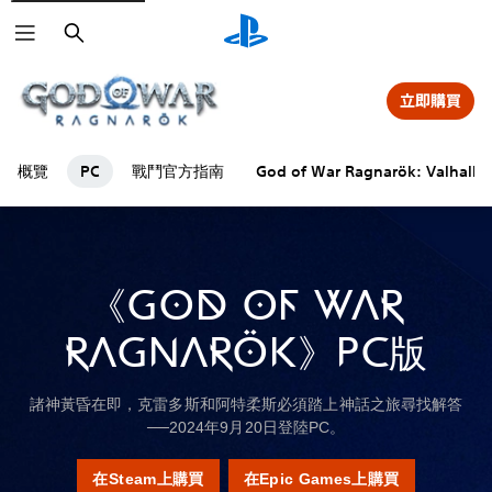
搜
尋
立即購買
概覽
戰鬥官方指南
PC
God of War Ragnarök: Valhalla
《GOD OF WAR
RAGNARÖK》PC版
諸神黃昏在即，克雷多斯和阿特柔斯必須踏上神話之旅尋找解答
──2024年9月20日登陸PC。
在Steam上購買
在Epic Games上購買