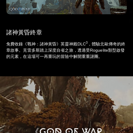
諸神黃昏終章
3
免費收錄《戰神：諸神黃昏》英靈神殿DLC
，體驗北歐傳奇的終
章故事。克雷多斯踏上深度自省之旅，透過受Roguelite類型啟發
的元素，在這場可一再重玩的冒險中解開重重謎團。
《GOD OF WAR