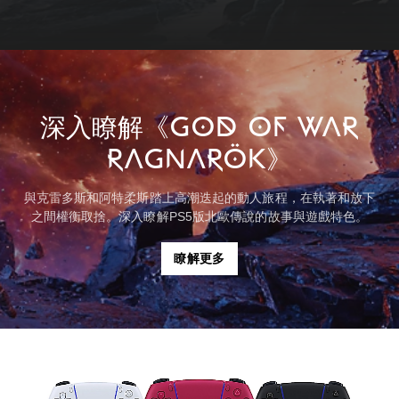
深入瞭解《GOD OF WAR
RAGNARÖK》
與克雷多斯和阿特柔斯踏上高潮迭起的動人旅程，在執著和放下
之間權衡取捨。深入瞭解PS5版北歐傳說的故事與遊戲特色。
瞭解更多