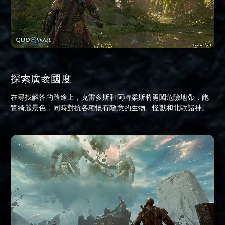
探索廣袤國度
在尋找解答的路途上，克雷多斯和阿特柔斯將勇闖危險地帶，飽
覽綺麗景色，同時對抗各種懷有敵意的生物、怪獸和北歐諸神。