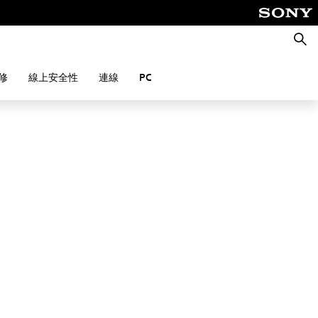
搜
尋
修
線上安全性
連線
PC