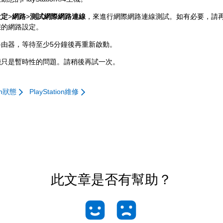
設定
>
網路
>
測試網際網路連線
，來進行網際網路連線測試。如有必要，請
您的網路設定。
路由器，等待至少5分鐘後再重新啟動。
能只是暫時性的問題。請稍後再試一次。
ion狀態
PlayStation維修
此文章是否有幫助？