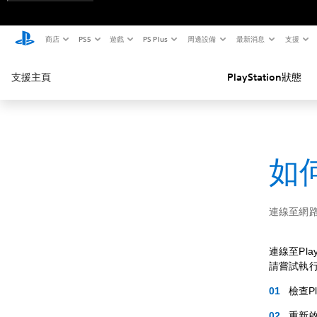
商店
PS5
遊戲
PS Plus
周邊設備
最新消息
支援
支援主頁
PlayStation狀態
如何
連線至網
連線至Pla
請嘗試執
檢查P
重新啟動