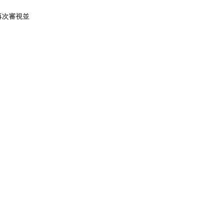
再次審視並