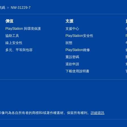
誤代碼
NW-31229-7
價值
支援
PlayStation 與環境保護
支援中心
協助工具
PlayStation安全性
線上安全性
狀態
多元、平等與包容
PlayStation維修
重設密碼
退款申請
下載使用說明書
影像均為各自所有者的商標和/或著作權素材。保留所有權利。
詳細資訊