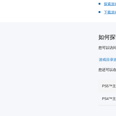
探索游
下载游
如何探索
您可以访问下
游戏目录
您还可以
PS5™
PS4™