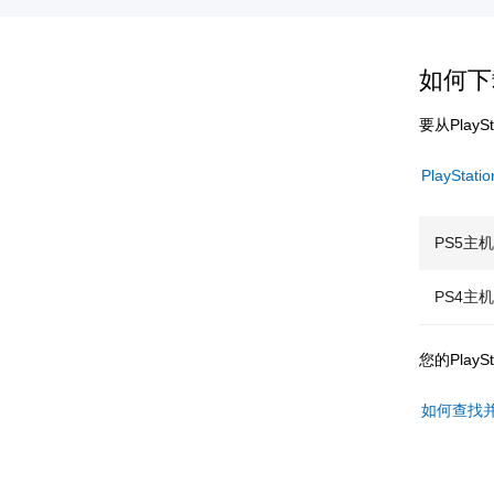
如何下载
要从Play
PlayStat
PS5主
PS4主
您的Play
如何查找