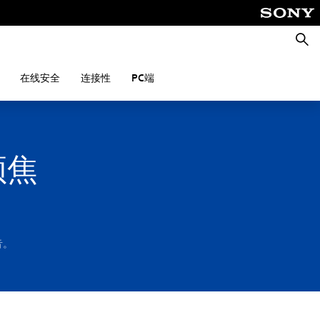
搜
索
在线安全
连接性
PC端
频焦
音。