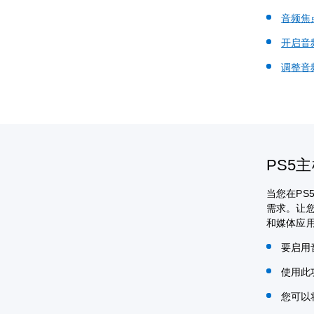
音频焦
开启音
调整音
PS5
当您在P
需求。让
和媒体应
要启用
使用此
您可以