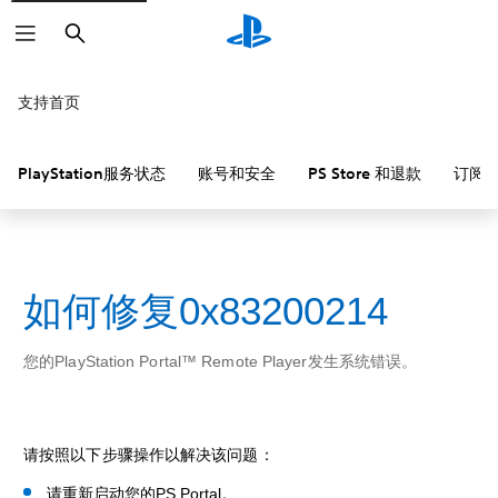
搜
索
支持首页
PlayStation服务状态
账号和安全
PS Store 和退款
订阅
如何修复0x83200214
您的PlayStation Portal™ Remote Player发生系统错误。
请按照以下步骤操作以解决该问题：
请重新启动您的PS Portal。