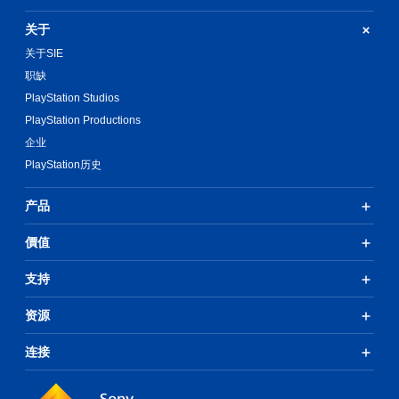
关于
关于SIE
职缺
PlayStation Studios
PlayStation Productions
企业
PlayStation历史
产品
價值
支持
资源
连接