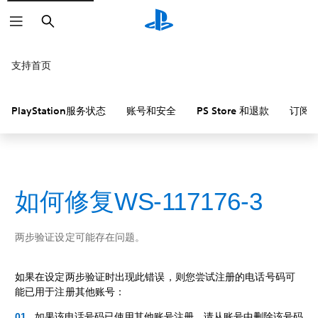
搜
索
支持首页
PlayStation服务状态
账号和安全
PS Store 和退款
订阅
如何修复WS-117176-3
两步验证设定可能存在问题。
如果在设定两步验证时出现此错误，则您尝试注册的电话号码可
能已用于注册其他账号：
如果该电话号码已使用其他账号注册，请从账号中删除该号码