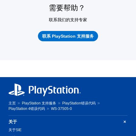
需要帮助？
联系我们的支持专家
联系 PlayStation 支持服务
主页
PlayStation 支持服务
PlayStation错误代码
PlayStation 4错误代码
WS-37505-0
关于
关于SIE