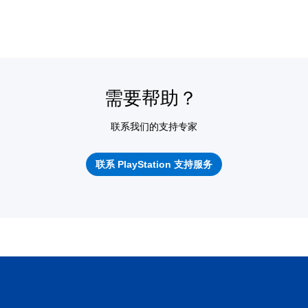
需要帮助？
联系我们的支持专家
联系 PlayStation 支持服务