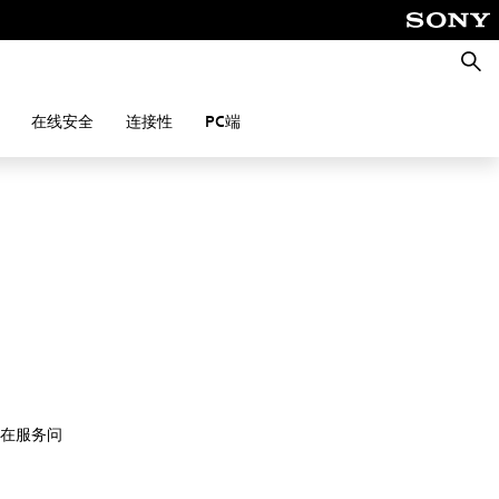
搜
索
在线安全
连接性
PC端
存在服务问