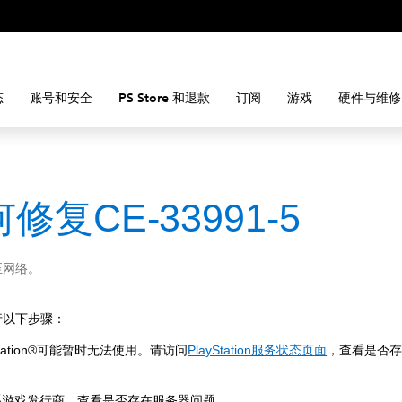
态
账号和安全
PS Store 和退款
订阅
游戏
硬件与维修
修复CE-33991-5
至网络。
行以下步骤：
yStation®可能暂时无法使用。请访问
PlayStation服务状态页面
，查看是否
系游戏发行商，查看是否存在服务器问题。