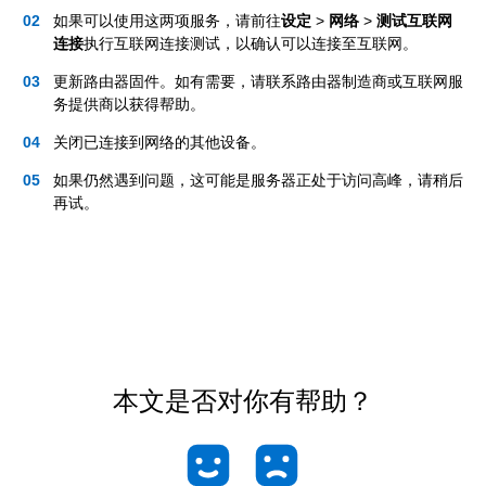
如果可以使用这两项服务，请前往
设定
>
网络
>
测试互联网
连接
执行互联网连接测试，以确认可以连接至互联网。
更新路由器固件。如有需要，请联系路由器制造商或互联网服
务提供商以获得帮助。
关闭已连接到网络的其他设备。
如果仍然遇到问题，这可能是服务器正处于访问高峰，请稍后
再试。
本文是否对你有帮助？