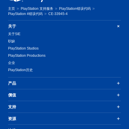
主页
PlayStation 支持服务
PlayStation错误代码
PlayStation 4错误代码
CE-33945-4
关于
关于SIE
职缺
PlayStation Studios
PlayStation Productions
企业
PlayStation历史
产品
價值
支持
资源