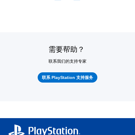
需要帮助？
联系我们的支持专家
联系 PlayStation 支持服务