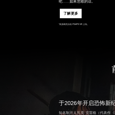
吧……如果您敢的话。
了解更多
*此游戏无法在 PS4/PS VR 上玩。
于2026年开启恐怖新
知名制片人扎克·克雷格（代表作