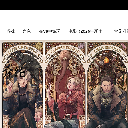
游戏
角色
在VR中游玩
电影（2026年新作）
常见问
l》介绍