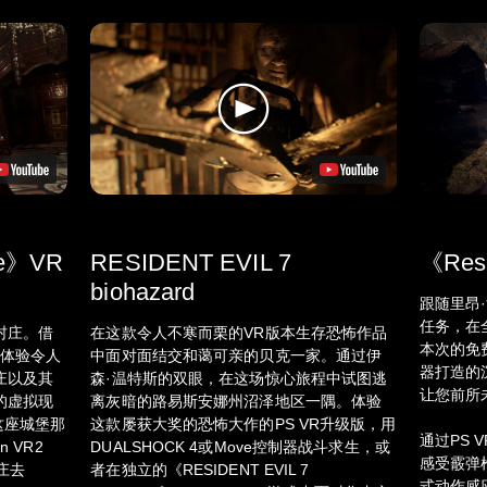
age》VR
RESIDENT EVIL 7
《Res
biohazard
跟随里昂·
任务，在
村庄。借
在这款令人不寒而栗的VR版本生存恐怖作品
本次的免费
身体验令人
中面对面结交和蔼可亲的贝克一家。通过伊
器打造的
庄以及其
森·温特斯的双眼，在这场惊心旅程中试图逃
让您前所
的虚拟现
离灰暗的路易斯安娜州沼泽地区一隅。体验
这座城堡那
这款屡获大奖的恐怖大作的PS VR升级版，用
通过PS 
 VR2
DUALSHOCK 4或Move控制器战斗求生，或
感受霰弹
庄去
者在独立的《RESIDENT EVIL 7
式动作感