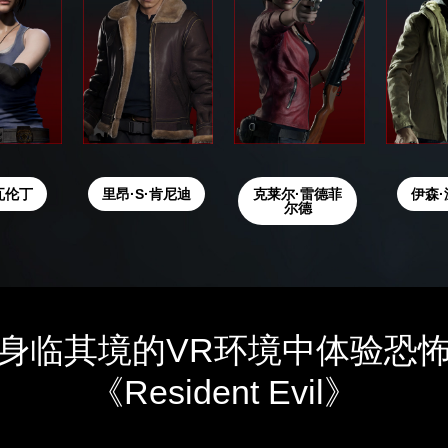
瓦伦丁
里昂·S·肯尼迪
克莱尔·雷德菲
伊森
尔德
身临其境的VR环境中体验恐
《Resident Evil》