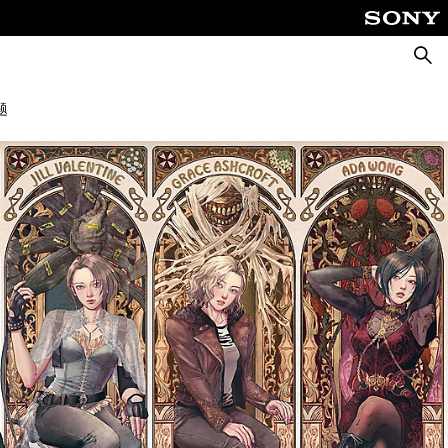
搜
索
题