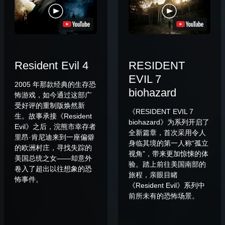
Resident Evil 4
RESIDENT
EVIL 7
2005 年那款经典的生存恐
biohazard
怖游戏，如今通过这部广
受好评的重制版焕然新
《RESIDENT EVIL 7
生。故事承接《Resident
biohazard》为系列开启了
Evil》之后，浣熊市幸存者
全新篇章，首次采用令人
里昂·肯尼迪来到一座偏僻
身临其境的第一人称“孤立
的欧洲村庄，寻找失踪的
视角”，带来更加惊悚的体
美国总统之女——却意外
验。踏上前往美国南部的
卷入了超出以往想象的恐
旅程，亲眼目睹
怖事件。
《Resident Evil》系列中
前所未有的恐怖场景。