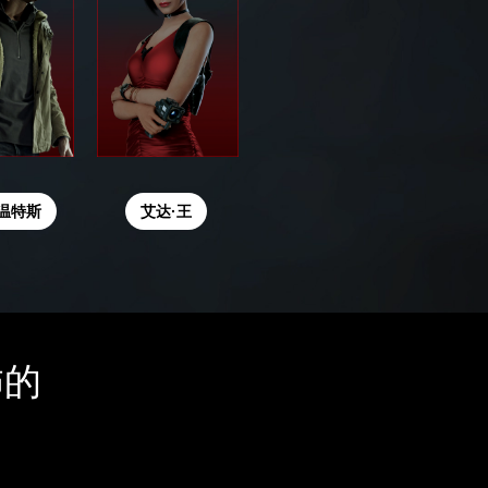
·温特斯
艾达·王
怖的