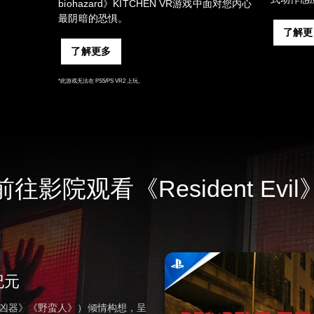
biohazard》KITCHEN VR游戏中面对您内心
最阴暗的恐惧。
了解更
了解更多
*此游戏无法在 PS5/PS VR2 上玩。
前往影院观看《Resident Evil
纪元
《凶器》《野蛮人》）倾情构想，呈