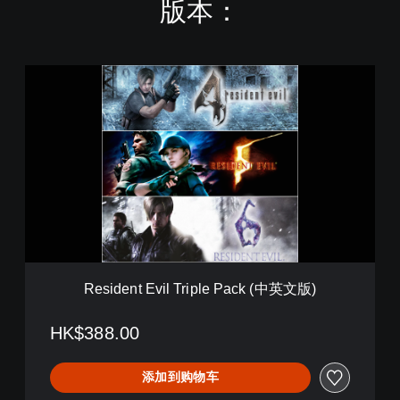
版本：
R
e
s
i
d
e
n
t
E
v
i
l
T
Resident Evil Triple Pack (中英文版)
r
i
p
HK$388.00
l
e
添加到购物车
P
a