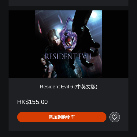
c
k
R
(
e
中
s
英
i
文
d
版
e
)
n
t
E
v
i
l
6
Resident Evil 6 (中英文版)
(
中
英
HK$155.00
文
版
添加到购物车
)