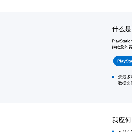
什么是P
PlayS
继续您的
PlaySt
您最多可
数据文
我应何
在朋友