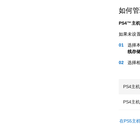
如何管理
PS4™主
如果未设
选择
线存
选择
PS4主
PS4主
在PS5主