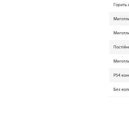
Горить 
Миготли
Миготли
Постій
Миготл
PS4 кон
Без кол