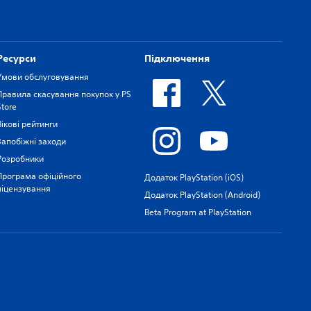
Ресурси
Підключення
Умови обслуговування
Правила скасування покупок у PS
Store
Вікові рейтинги
Запобіжні заходи
Розробники
Програма офіційного
Додаток PlayStation (iOS)
ліцензування
Додаток PlayStation (Android)
Beta Program at PlayStation