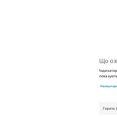
Що оз
Індикатор
показують
Налаштува
Горить 