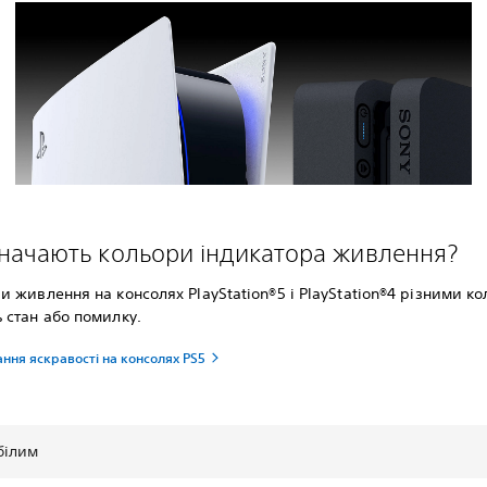
начають кольори індикатора живлення?
и живлення на консолях PlayStation®5 і PlayStation®4 різними к
 стан або помилку.
ння яскравості на консолях PS5
білим