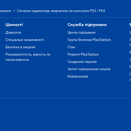
 ремонт
Сигнали індикатора живлення на консолях PS5 і PS4
Цiнностi
Служба підтримки
Довкілля
Центр підтримки
Спеціальні можливості
Група безпеки PlayStation
Безпека в мережі
Стан
Різноманітність, рівність та
Ремонт PlayStation
інклюзивність
Скидання пароля
Запит повернення коштів
Керівництва