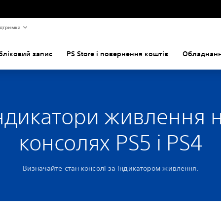
дтримка
бліковий запис
PS Store і повернення коштів
Обладнанн
ндикатори живлення 
консолях PS5 і PS4
Визначайте стан консолі за індикатором живлення.