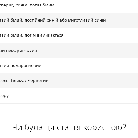
спершу синім, потім білим
вий білий, постійний синій або миготливий синій
вий білий, потім вимикається
ний помаранчевий
ивий помаранчевий
соль: Блимає червоний
ьору
Чи була ця стаття корисною?