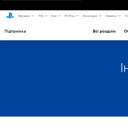
Магазин
PS5
Ігри
PS Plus
Аксесуари
Новини
Пі
Підтримка
Всі розділи
О
І