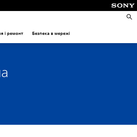
Пошу
я і ремонт
Безпека в мережі
на