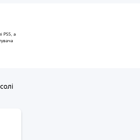
і PS5, а
тувача
солі