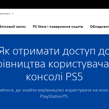
дтримка
бліковий запис
PS Store і повернення коштів
Обладнанн
Як отримати доступ д
рівництва користувача
консолі PS5
айтеся, де знайти керівництво користувача на кон
PlayStation®5.