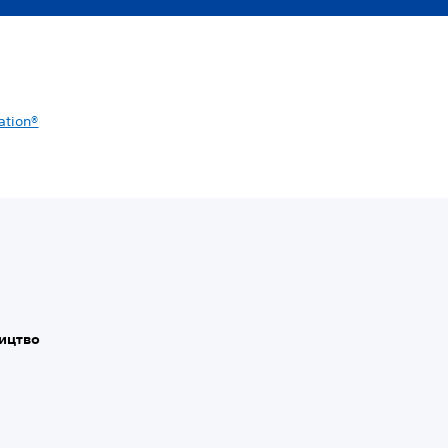
ation®
ицтво