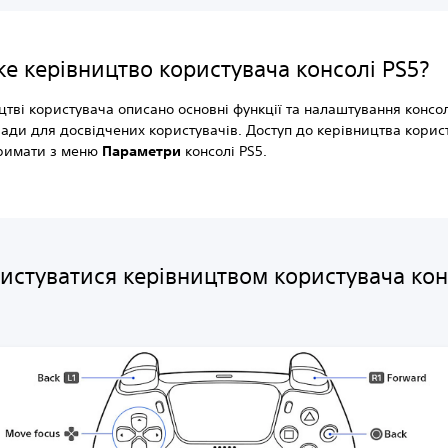
е керівництво користувача консолі PS5?
цтві користувача описано основні функції та налаштування консол
ади для досвідчених користувачів. Доступ до керівництва корис
римати з меню
Параметри
консолі PS5.
ристуватися керівництвом користувача кон