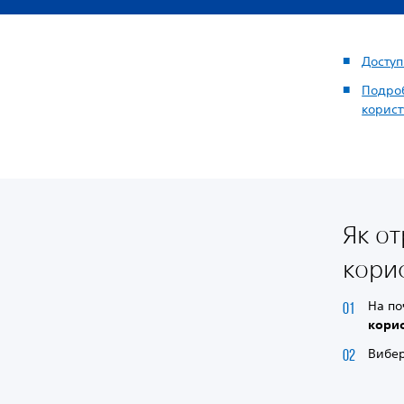
Доступ
Подроб
корист
Як о
корис
На по
корис
Вибе