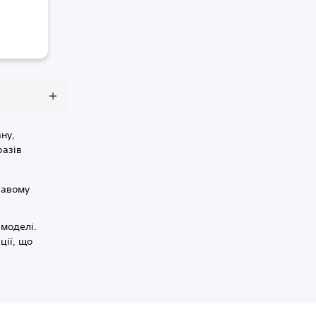
ну,
разів
равому
 моделі.
ції, що