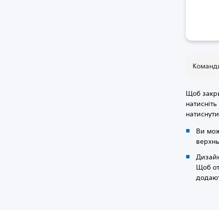
Команди
Щоб закри
натисніть
натиснути
Ви мож
верхнь
Дизайн
Щоб от
додают