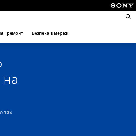
Пошу
я і ремонт
Безпека в мережі
о
 на
солях