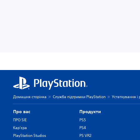
Домашня сторінка
Служба підтримки PlayStation
Устаткування і
Про вас
Продукти
ПРО SIE
PS5
Кар'єра
PS4
PlayStation Studios
PS VR2