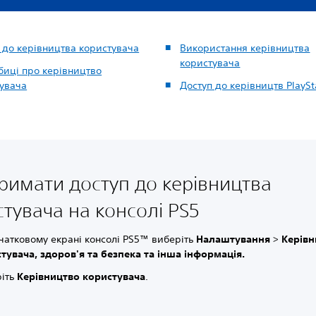
 до керівництва користувача
Використання керівництва
користувача
иці про керівництво
увача
Доступ до керівництв PlaySt
тримати доступ до керівництва
тувача на консолі PS5
чатковому екрані консолі PS5™ виберіть
Налаштування
>
Керівн
тувача, здоров'я та безпека та інша інформація.
ріть
Керівництво користувача
.