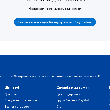
Написати спеціалісту підтрімки
Зверніться в службу підтримки PlayStation
 ремонт
Як отримати доступ до керівництва користувача на консолі PS5
Цiнностi
Служба підтримки
Довкілля
Центр підтримки
Спеціальні можливості
Група безпеки PlayStation
Безпека в мережі
Стан