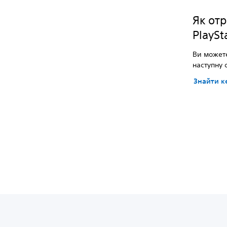
Як отр
PlaySt
Ви можете
наступну 
Знайти к