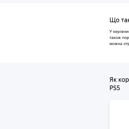
Що так
У керівни
також пор
можна от
Як ко
PS5