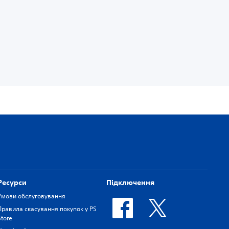
Ресурси
Підключення
Умови обслуговування
Правила скасування покупок у PS
Store