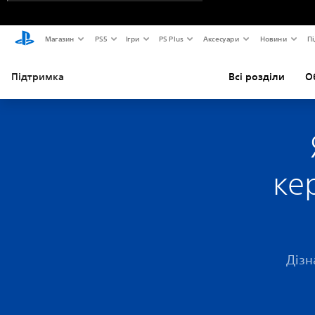
Магазин
PS5
Ігри
PS Plus
Аксесуари
Новини
Пі
Підтримка
Всі розділи
О
ке
Дізн