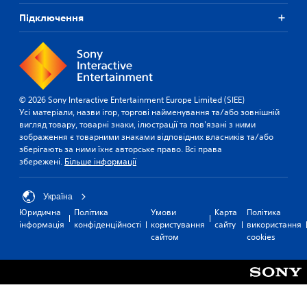
Підключення
© 2026 Sony Interactive Entertainment Europe Limited (SIEE)
Усі матеріали, назви ігор, торгові найменування та/або зовнішній
вигляд товару, товарні знаки, ілюстрації та пов'язані з ними
зображення є товарними знаками відповідних власників та/або
зберігають за ними їхнє авторське право. Всі права
збережені.
Більше інформації
Україна
Юридична
Політика
Умови
Карта
Політика
інформація
конфіденційності
користування
сайту
використання
сайтом
cookies