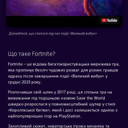
Дізнайтеся, що сталося під час події «Великий вибух»
Що таке Fortnite?
Fortnite – це відома багатокористувацька мережева гра,
яка пропонує безліч чудових розваг для різних гравців
одразу після завершення події «Великий вибух» у
грудні 2023 року.
Розпочавши свій шлях у 2017 році, ця спільна гра на
виживання під тодішньою назвою Save the World
швидко розрослася у повномасштабний шутер у стилі
«Королівської битви», який і досі залишається однією з
найпопулярніших ігор на PlayStation.
Захопливий сюжет, новаторська ігрова механіка та