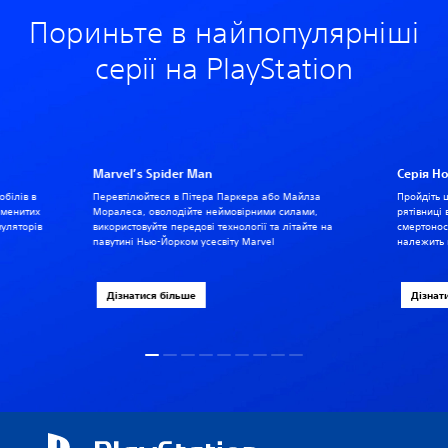
Пориньте в найпопулярніші
серії на PlayStation
Marvel’s Spider Man
Серія Ho
білів в
Перевтілюйтеся в Пітера Паркера або Майлза
Пройдіть 
аменитих
Моралеса, оволодійте неймовірними силами,
рятівниці
муляторів
використовуйте передові технології та літайте на
смертонос
павутині Нью-Йорком усесвіту Marvel
належить 
Дізнатися більше
Дізнат