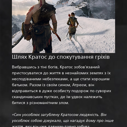
Шлях Кратос до спокутування гріхів
Вибравшись з тіні богів, Кратос зобов'язаний
пристосуватися до життя в незнайомих землях з їх
несподіваними небезпеками, а ще стати хорошим
батьком. Разом із своїм сином, Атреєм, він
відправиться в дуже особисту подорож по суворих
скандинавських пустках, де їм удвох належить
битися з різноманітним злом.
«Син уособлює загублену Кратосом людяність. Він
уособлює собою дзеркало, що нагадує йому про інше
життя, яку він уже давним-давно забув».