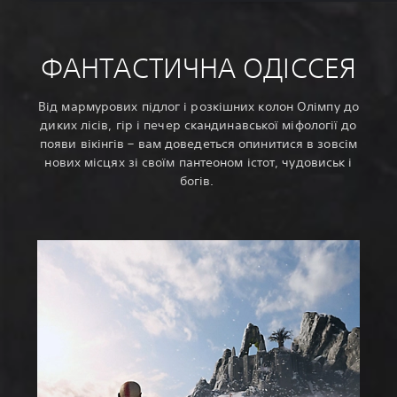
ФАНТАСТИЧНА ОДІССЕЯ
Від мармурових підлог і розкішних колон Олімпу до
диких лісів, гір і печер скандинавської міфології до
появи вікінгів – вам доведеться опинитися в зовсім
нових місцях зі своїм пантеоном істот, чудовиськ і
богів.