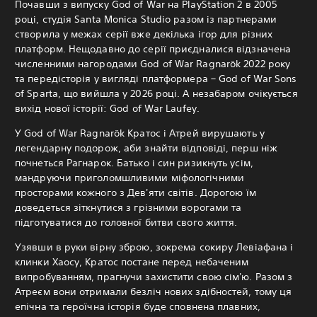
Почавши з випуску God of War на PlayStation 2 в 2005
році, студія Santa Monica Studio разом із партнерами
створила у межах серії вже декілька ігор для різних
платформ. Нещодавно до серії приєдналися відзначена
численними нагородами God of War Ragnarök 2022 року
та передісторія у вигляді платформера – God of War Sons
of Sparta, що вийшла у 2026 році. А незабаром очікується
вихід нової історії: God of War Laufey.
У God of War Ragnarök Кратос і Атрей вирушають у
легендарну подорож, аби знайти відповіді, перш ніж
почнеться Рагнарок. Батько і син ризикнуть усім,
мандруючи приголомшливими міфологічними
просторами кожного з Дев'яти світів.
Дорогою їм
доведеться зіткнутися з грізними ворогами та
підготуватися до головної битви свого життя.
Узявши в руки вірну зброю, зокрема сокиру Левіафана і
клинки Хаосу, Кратос постане перед небаченим
випробуванням, прагнучи захистити свою сім'ю. Разом з
Атреєм вони отримали безліч нових здібностей, тому ця
епічна та героїчна історія буде сповнена плавних,