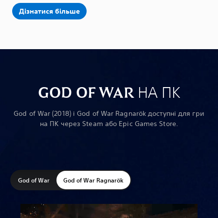
Дізнатися більше
GOD OF WAR НА ПК
God of War (2018) і God of War Ragnarök доступні для гри
на ПК через Steam або Epic Games Store.
God of War
God of War Ragnarök