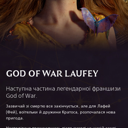
GOD OF WAR LAUFEY
Наступна частина легендарної франшизи
God of War.
Зазвичай зі смертю все закінчується, але для Лафей
(Фей), воїтельки й дружини Кратоса, розпочалася нова
пригода.
Несподівано прокинувшись після смерті на чужій землі,