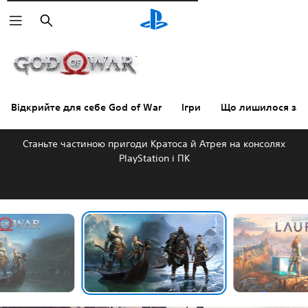
Пошук
Відкрийте для себе God of War
Ігри
Що лишилося за 
ВІДКРИЙТЕ ДЛЯ СЕБЕ GOD OF WAR
Станьте частиною пригоди Кратоса й Атрея на консолях
PlayStation і ПК