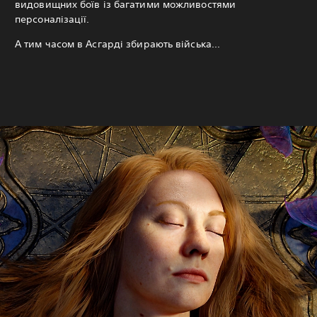
видовищних боїв із багатими можливостями
персоналізації.
А тим часом в Асгарді збирають війська...