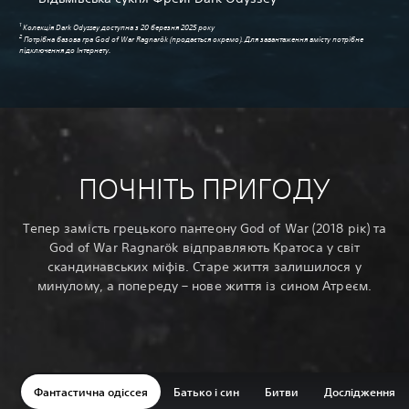
1
Колекція Dark Odyssey доступна з 20 березня 2025 року
2
Потрібна базова гра God of War Ragnarök (продається окремо). Для завантаження вмісту потрібне
підключення до Інтернету.
ПОЧНІТЬ ПРИГОДУ
Тепер замість грецького пантеону God of War (2018 рік) та
God of War Ragnarök відправляють Кратоса у світ
скандинавських міфів. Старе життя залишилося у
минулому, а попереду – нове життя із сином Атреєм.
Фантастична одіссея
Батько і син
Битви
Дослідження