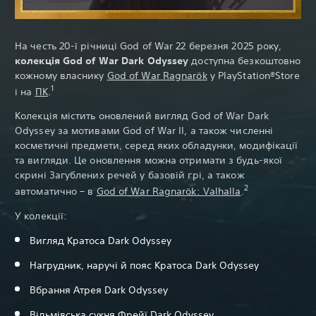
На честь 20-ї річниці God of War 22 березня 2025 року,
колекція God of War Dark Odyssey
доступна безкоштовно
кожному власнику
God of War Ragnarök
у PlayStation®Store
1
і на
ПК
.
Колекція містить оновлений вигляд God of War Dark
Odyssey за мотивами God of War II, а також численні
косметичні предмети, серед яких обладунки, модифікації
та вигляди. Це оновлення можна отримати з будь-якої
скрині Загублених речей у базовій грі, а також
2
автоматично – в
God of War Ragnarök: Valhalla
.
У колекції:
Вигляд Кратоса Dark Odyssey
Нагрудник, наручі й пояс Кратоса Dark Odyssey
Вбрання Атрея Dark Odyssey
Відьмівська сукня Фрейї Dark Odyssey