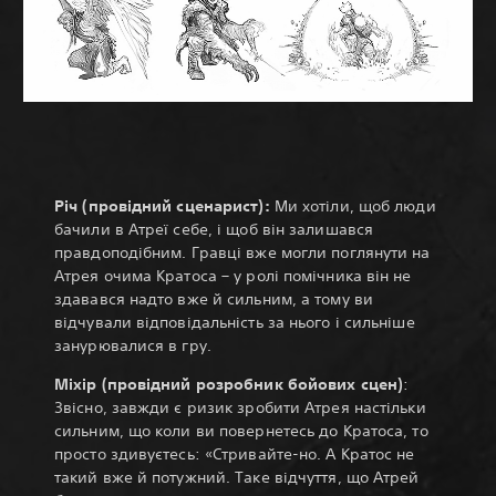
Річ (провідний сценарист):
Ми хотіли, щоб люди
бачили в Атреї себе, і щоб він залишався
правдоподібним. Гравці вже могли поглянути на
Атрея очима Кратоса – у ролі помічника він не
здавався надто вже й сильним, а тому ви
відчували відповідальність за нього і сильніше
занурювалися в гру.
Міхір (провідний розробник бойових сцен)
:
Звісно, завжди є ризик зробити Атрея настільки
сильним, що коли ви повернетесь до Кратоса, то
просто здивуєтесь: «Стривайте-но. А Кратос не
такий вже й потужний. Таке відчуття, що Атрей