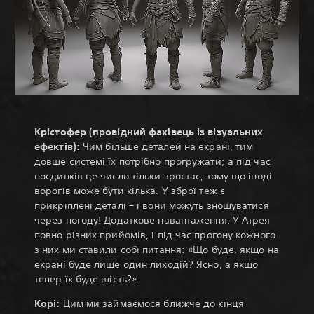
Крістофер (провідний фахівець із візуальних
ефектів):
Чим більше деталей на екрані, тим
довше системі їх потрібно прогружати; а під час
поєдинків це число тільки зростає, тому що іноді
ворогів може бути кілька. У зброї теж є
прикріплені деталі – і вони можуть зношуватися
через погоду! Додаткове навантаження. У Атрея
повно різних прийомів, і під час прогону кожного
з них ми ставили собі питання: «Що буде, якщо на
екрані буде лише один лиходій? Ясно, а якщо
тепер їх буде шість?».
Корі:
Цим ми займаємося ближче до кінця