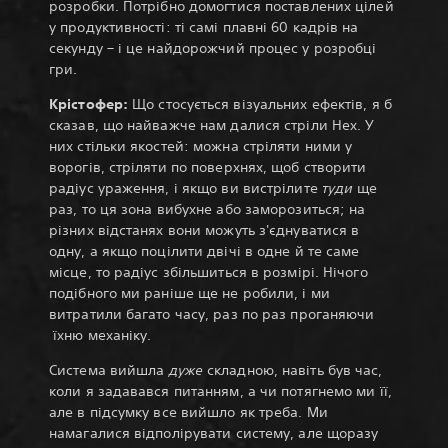
розробки. Потрібно домогтися поставлених цілей
у продуктивності: ті самі плавні 60 кадрів на
секунду – і це найдорожчий процес у розробці
гри.
Крістофер:
Що стосується візуальних ефектів, я б
сказав, що найважче нам далися стріли Hex. У
них стільки якостей: можна стріляти ними у
ворогів, стріляти по поверхнях, щоб створити
радіус ураження, і якщо ви вистрілите
туди
ще
раз, то ця зона вибухне або заморозиться; на
різних відстанях вони можуть з'єднуватися в
одну, а якщо поцілити двічі в одне й те саме
місце, то радіус збільшиться в розмірі. Нічого
подібного ми раніше ще не робили, і ми
витратили багато часу, раз по раз проганяючи
їхню механіку.
Система вийшла
дуже
складною, навіть був час,
коли я задавався питанням, а чи потягнемо ми її,
але в підсумку все вийшло як треба. Ми
намагалися відполірувати систему, але щоразу