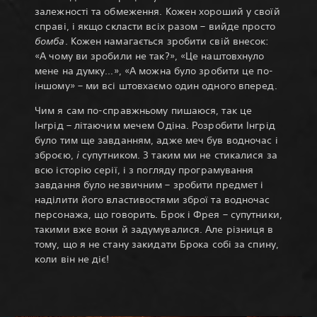
залежності та обмеження. Кожен хороший у своїй
справі, і якщо скласти всіх разом – вийде просто
бомба
. Кожен намагається зробити свій внесок:
«А чому ви зробили не так?», «Це наштовхнуло
мене на думку...», «А можна було зробити це по-
іншому» – ми всі штовхаємо один одного вперед.
Чим я сам по-справжньому пишаюся, так це
Інгрід – літаючим мечем Одіна. Розробити Інгрід
було тим ще завданням, адже меч був водночас і
зброєю,
і
супутником. З таким ми не стикалися за
всю історію серії, і з погляду програмування
завдання було незвичним – зробити предмет і
наділити його властивостями зброї та водночас
персонажа, що говорить. Брок і Фрея – супутники,
такими вже вони й задумувалися. Але різниця в
тому, що я не стану закидати Брока собі за спину,
коли він не діє!