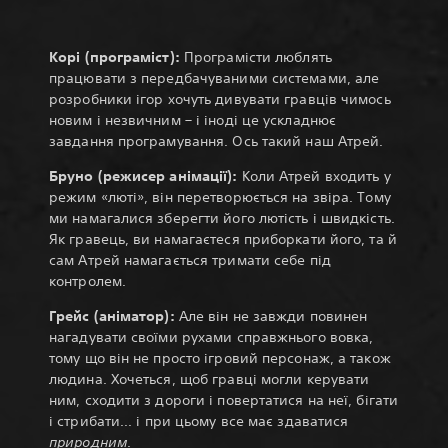
Корі (програміст):
Програмісти люблять
працювати з передбачуваними системами, але
розробники ігор хочуть дивувати гравців чимось
новим і незвичним – і іноді це ускладнює
завдання програмування. Ось такий наш Атрей.
Бруно (режисер анімації):
Коли Атрей входить у
режим «люті», він перетворюється на звіра. Тому
ми намагалися зберегти його лютість і швидкість.
Як гравець, ви намагаєтеся приборкати його, та й
сам Атрей намагається тримати себе під
контролем.
Грейс (аніматор):
Але він не завжди повинен
нагадувати своїми рухами справжнього вовка,
тому що він не просто ігровий персонаж, а також
людина. Хочеться, щоб гравці могли керувати
ним, сходити з дороги і повертатися на неї, бігати
і стрибати... і при цьому все має здаватися
природним
.