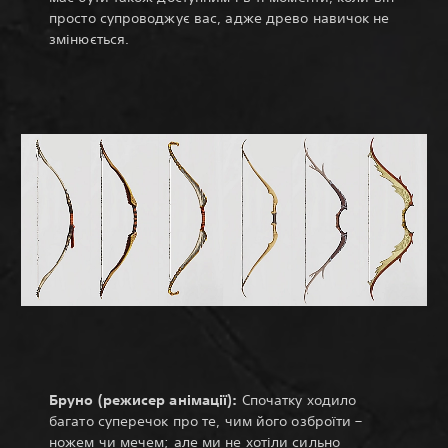
просто супроводжує вас, адже древо навичок не
змінюється.
Бруно (режисер анімації):
Спочатку ходило
багато суперечок про те, чим його озброїти –
ножем чи мечем; але ми не хотіли сильно