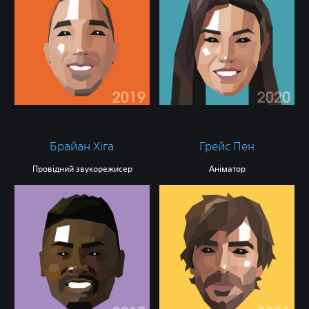
Брайан Хіга
Грейс Пен
Провідний звукорежисер
Аніматор