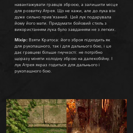
навантажувати гравців зброєю, а залишити місце
для розвитку Атрея. Що не кажи, але до лука він
дуже сильно прив'язаний. Цей лук подарувала
йому його мати. Придумати бойовий стиль з
використанням лука було завданням не з легких.
Міхір:
Взяти Кратоса: його зброя підходить як
для рукопашного, так і для дальнього бою, і це
дає гравцеві більше гнучкості: не потрібно
щоразу міняти холодну зброю на далекобійну. І
лук Атрея якраз годиться для дальнього і
рукопашного бою.