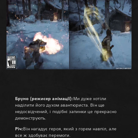
Бруно (режисер анімації):
Ми дуже хотіли
наділити його духом авантюриста. Він ще
недосвідчений, і подібні запинки це прекрасно
демонструють.
Річ:
Він нагадує героя, який з горем навпіл, але
все ж здобуває перемоги.