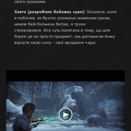
свого кулаками.
Хаято (розробник бойових сцен):
Зізнаюся,
коли
я побачив, як Кратос розмахує маминим луком,
немов бейсбольною битою, я трохи
стривожився
.
Але суть полягала в тому, що для
Атрея це не просто предмет; лук допомагав йому
відчути свою силу – свої вроджені чари.