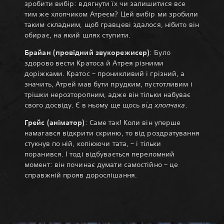
зробити вибір: вдягнути їх чи залишитися все
тим же хлопчиком Атреєм? Цей вибір ми зробили
таким складним, щоб гравцеві здалося, нібито він
обирає, на який шлях ступити.
Брайан (провідний звукорежисер)
: Було
здорово вести Кратоса й Атрея різними
доріжками. Кратос – проникливий і грізний, а
значить, Атрей мав бути прудким, пустотливим і
трішки нерозторопним, адже він тільки набуває
свого досвіду. Є в ньому ще щось
від хлопчака.
Грейс (аніматор)
: Саме так! Коли він уперше
намагався відкрити скриню, то від роздратування
стукнув по ній, копіюючи тата, – і тільки
поранився. І тоді відбувається переломний
момент: він починає думати самостійно – це
справжній прояв дорослішання.