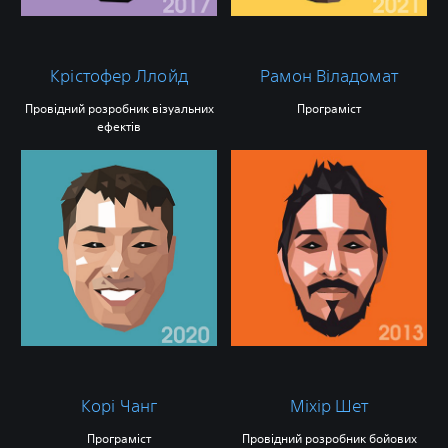
Крістофер Ллойд
Рамон Віладомат
Провідний розробник візуальних
Програміст
ефектів
Корі Чанг
Міхір Шет
Програміст
Провідний розробник бойових