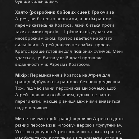
був ще сильнішим».
Хаято (розробник бойових сцен):
Граючи за
Атрея, ви б'єтеся з ворогами, а потім раптом
перемикаєтесь на Кратоса, який б'ється проти
таких самих ворогів, – і різниця відчувається
неозброєним оком. Кратос здається набагато
сильнішим: Атрей далеко не слабак, просто
Кратос краще готовий для подібних сутичок. Мені
здається, ця битва у всій красі проявляє
відмінності між Атреєм і Кратосом.
Міхір:
Перемикання з Кратоса на Атрея для
гравця відбувається раптово, без попередження.
Тож, під час зміни персонажів ми хочемо, щоб
Атрей здавався особливим; однак, не варто
перегинати, інакше різниця між ними виявиться
надто великою.
Ми не хочемо, щоб гравці поділяли Атрея на двох
різних персонажів: «ігрову» версію і «супутника».
Усе, що доступно Атрею, коли ви за нього граєте,
має бути також доступним і в ті моменти, коли він