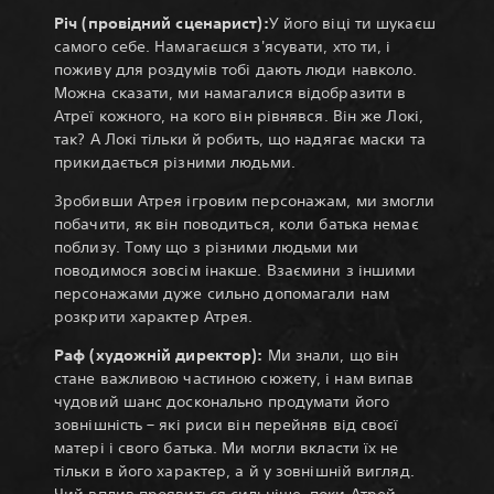
Річ (провідний сценарист):
У його віці ти шукаєш
самого себе. Намагаєшся з'ясувати, хто ти, і
поживу для роздумів тобі дають люди навколо.
Можна сказати, ми намагалися відобразити в
Атреї кожного, на кого він рівнявся. Він же Локі,
так? А Локі тільки й робить, що надягає маски та
прикидається різними людьми.
Зробивши Атрея ігровим персонажам, ми змогли
побачити, як він поводиться, коли батька немає
поблизу. Тому що з різними людьми ми
поводимося зовсім інакше. Взаємини з іншими
персонажами дуже сильно допомагали нам
розкрити характер Атрея.
Раф (художній директор):
Ми знали, що він
стане важливою частиною сюжету, і нам випав
чудовий шанс досконально продумати його
зовнішність – які риси він перейняв від своєї
матері і свого батька. Ми могли вкласти їх не
тільки в його характер, а й у зовнішній вигляд.