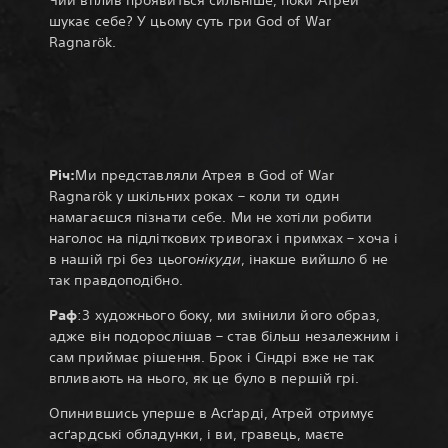
Чий вплив проявиться сильніше, поки Атрей
шукає себе? У цьому суть гри God of War
Ragnarök.
Річ:
Ми представляли Атрея в God of War
Ragnarök у шкільних роках – коли ти один
намагаєшся пізнати себе. Ми не хотіли робити
наголос на підліткових тривогах і примхах – хоча і
в нашій грі без цього
нікуди
, інакше вийшло б не
так правдоподібно.
Раф
:З художнього боку, ми змінили його образ,
адже він подорослішав – став більш незалежним і
сам приймає рішення. Брок і Сіндрі вже не так
впливають на нього, як це було в першій грі.
Опинившись уперше в Асґарді, Атрей отримує
асґардські обладунки, і ви, гравець, маєте