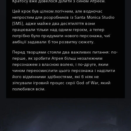
Кратосу вже довелося ділити з сином Атреєм.
Цей крок був цілком логічним, але водночас
непростим для розробників із Santa Monica Studio
(SMS), адже майже два десятиліття вони
працювали тільки над одним героєм, а тепер
потрібно було придумати нового персонажа, чиї
амбіції задавали б тон розвитку сюжету.
Перед творцями стояли два важливих питання: по-
перше, як зробити Атрея більш незалежним
персонажем з власною волею, і по-друге, яким
чином переосмислити цього персонажа і наділити
його відмінними здібностями, які б ніяк не
зіпсували ігровий процес серії God of War, який
полюбився всім.