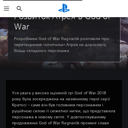
Пошук
Розвиток Атрея в God of
War
Розробники God of War Ragnarök розповіли про
перетворення «хлопчика» Атрея на дорослого,
більш складного персонажа.
Уся увага у високо оціненій грі God of War 2018
року була зосереджена на незмінному герої серії
Кратосі – саме він був головним персонажем і
рушійною силою її сюжетної нитки, що представила
персонажа в новому світлі. У довгоочікуваному
продовженні God of War Ragnarök промені слави