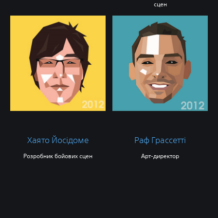
сцен
Хаято Йосідоме
Раф Грассетті
Розробник бойових сцен
Арт-директор