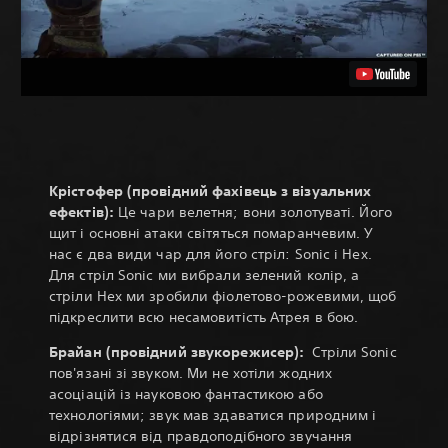
Крістофер (провідний фахівець з візуальних
ефектів):
Це чари велетня; вони золотуваті. Його
щит і основні атаки світяться помаранчевим. У
нас є два види чар для його стріл: Sonic і Hex.
Для стріл Sonic ми вибрали зелений колір, а
стріли Hex ми зробили фіолетово-рожевими, щоб
підкреслити всю несамовитість Атрея в бою.
Брайан (провідний звукорежисер):
Стріли Sonic
пов'язані зі звуком. Ми не хотіли жодних
асоціацій із науковою фантастикою або
технологіями; звук мав здаватися природним і
відрізнятися від правдоподібного звучання