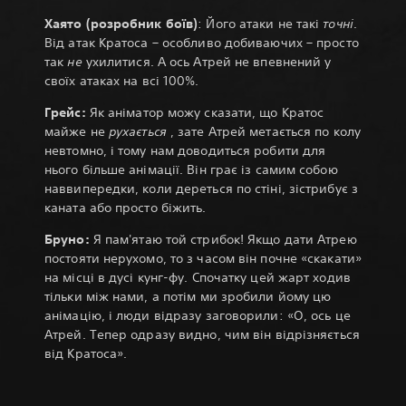
Хаято (розробник боїв)
: Його атаки не такі
точні
.
Від атак Кратоса – особливо добиваючих – просто
так
не
ухилитися. А ось Атрей не впевнений у
своїх атаках на всі 100%.
Грейс:
Як аніматор можу сказати, що Кратос
майже не
рухається
, зате Атрей метається по колу
невтомно, і тому нам доводиться робити для
нього більше анімації. Він грає із самим собою
наввипередки, коли дереться по стіні, зістрибує з
каната або просто біжить.
Бруно:
Я пам'ятаю той стрибок! Якщо дати Атрею
постояти нерухомо, то з часом він почне «скакати»
на місці в дусі кунг-фу. Спочатку цей жарт ходив
тільки між нами, а потім ми зробили йому цю
анімацію, і люди відразу заговорили: «О, ось це
Атрей. Тепер одразу видно, чим він відрізняється
від Кратоса».