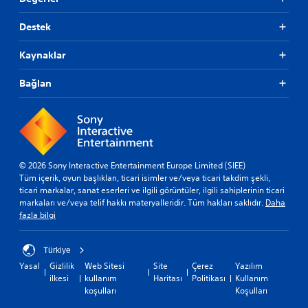
Destek
Kaynaklar
Bağlan
© 2026 Sony Interactive Entertainment Europe Limited (SIEE)
Tüm içerik, oyun başlıkları, ticari isimler ve/veya ticari takdim şekli,
ticari markalar, sanat eserleri ve ilgili görüntüler, ilgili sahiplerinin ticari
markaları ve/veya telif hakkı materyalleridir. Tüm hakları saklıdır.
Daha
fazla bilgi
Türkiye
Yasal
Gizlilik
Web Sitesi
Site
Çerez
Yazılım
ilkesi
kullanım
Haritası
Politikası
Kullanım
koşulları
Koşulları