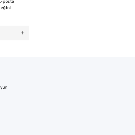
 E-posta
teğini
oyun