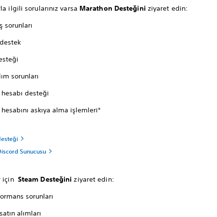
la ilgili sorularınız varsa
Marathon Desteğini
ziyaret edin:
ş sorunları
 destek
esteği
lım sorunları
 hesabı desteği
 hesabını askıya alma işlemleri*
esteği
iscord Sunucusu
r için
Steam Desteğini
ziyaret edin:
formans sorunları
atın alımları