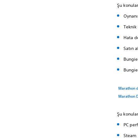
Şu konular
Oynanı
Teknik
Hata d
Satın a
Bungie
Bungie
Marathon d
Marathon D
Şu konula
PC per
Steam s