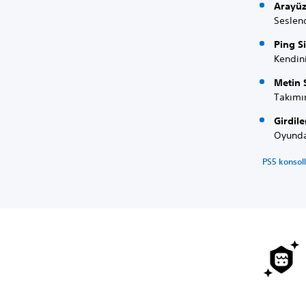
Arayüz 
Seslend
Ping S
Kendini
Metin 
Takımı
Girdil
Oyundak
PS5 konsolla