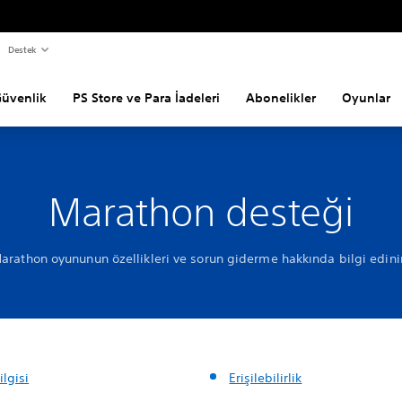
Destek
Güvenlik
PS Store ve Para İadeleri
Abonelikler
Oyunlar
Marathon desteği
arathon oyununun özellikleri ve sorun giderme hakkında bilgi edini
lgisi
Erişilebilirlik