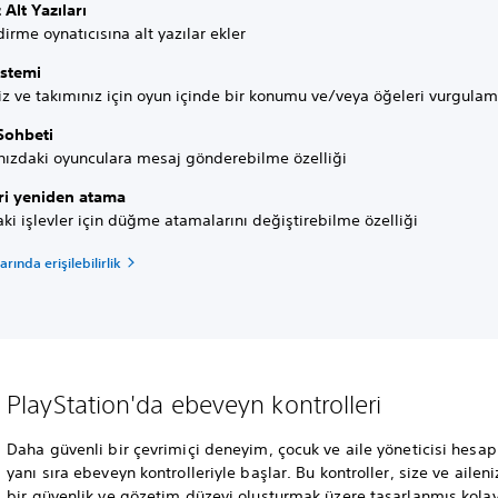
Alt Yazıları
irme oynatıcısına alt yazılar ekler
istemi
z ve takımınız için oyun içinde bir konumu ve/veya öğeleri vurgulam
Sohbeti
nızdaki oyunculara mesaj gönderebilme özelliği
eri yeniden atama
i işlevler için düğme atamalarını değiştirebilme özelliği
rında erişilebilirlik
PlayStation'da ebeveyn kontrolleri
Daha güvenli bir çevrimiçi deneyim, çocuk ve aile yöneticisi hesap
yanı sıra ebeveyn kontrolleriyle başlar. Bu kontroller, size ve ailen
bir güvenlik ve gözetim düzeyi oluşturmak üzere tasarlanmış kola