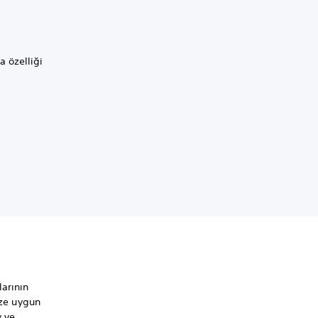
a özelliği
larının
ize uygun
y ve