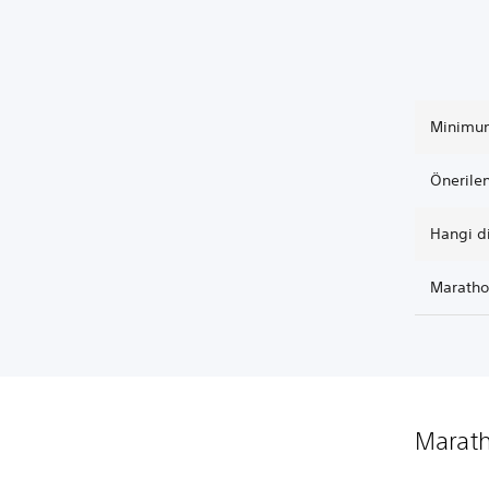
Minimum
Önerilen
Hangi di
Maratho
Maratho