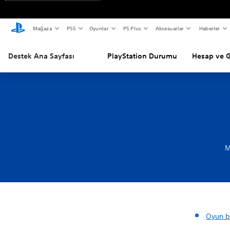
Mağaza
PS5
Oyunlar
PS Plus
Aksesuarlar
Haberler
Destek Ana Sayfası
PlayStation Durumu
Hesap ve 
M
Oyun bi