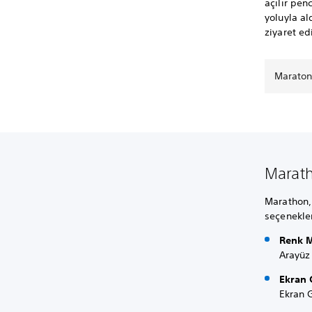
açılır pen
yoluyla al
ziyaret ed
Maraton
Maratho
Marathon, b
seçenekler
Renk 
Arayüz 
Ekran 
Ekran G