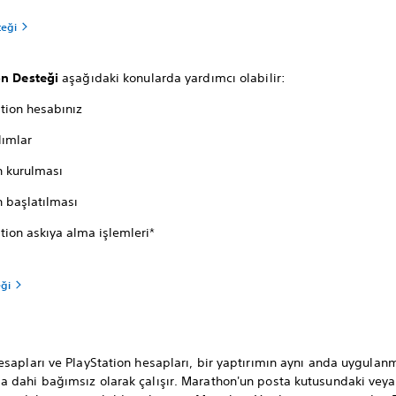
teği
on Desteği
aşağıdaki konularda yardımcı olabilir:
tion hesabınız
lımlar
 kurulması
 başlatılması
tion askıya alma işlemleri*
ği
sapları ve PlayStation hesapları, bir yaptırımın aynı anda uygulan
 dahi bağımsız olarak çalışır. Marathon'un posta kutusundaki veya 