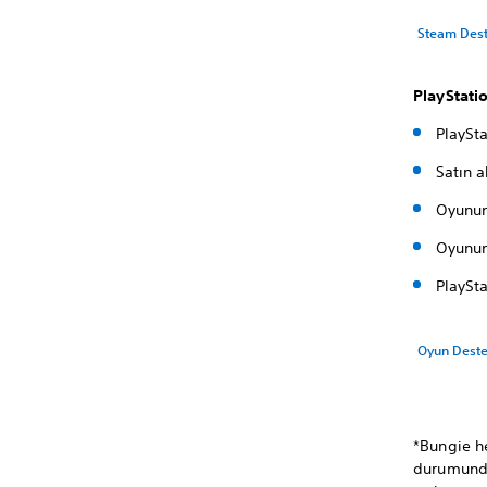
Steam Des
PlayStati
PlaySta
Satın a
Oyunun
Oyunun
PlaySta
Oyun Deste
*Bungie he
durumunda