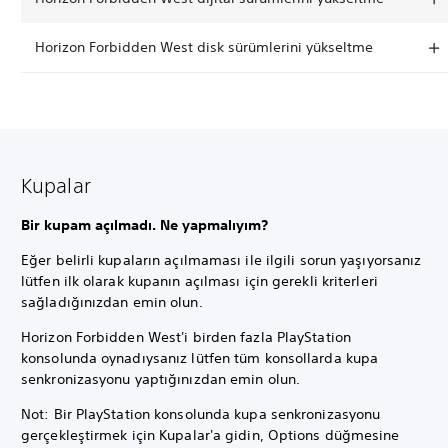
Horizon Forbidden West disk sürümlerini yükseltme
Kupalar
Bir kupam açılmadı. Ne yapmalıyım?
Eğer belirli kupaların açılmaması ile ilgili sorun yaşıyorsanız
lütfen ilk olarak kupanın açılması için gerekli kriterleri
sağladığınızdan emin olun.
Horizon Forbidden West'i birden fazla PlayStation
konsolunda oynadıysanız lütfen tüm konsollarda kupa
senkronizasyonu yaptığınızdan emin olun.
Not: Bir PlayStation konsolunda kupa senkronizasyonu
gerçekleştirmek için Kupalar'a gidin, Options düğmesine