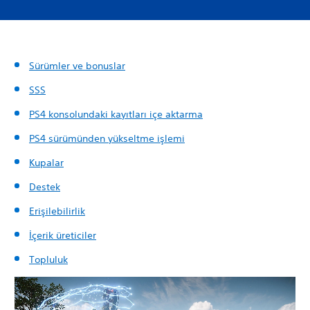
Sürümler ve bonuslar
SSS
PS4 konsolundaki kayıtları içe aktarma
PS4 sürümünden yükseltme işlemi
Kupalar
Destek
Erişilebilirlik
İçerik üreticiler
Topluluk