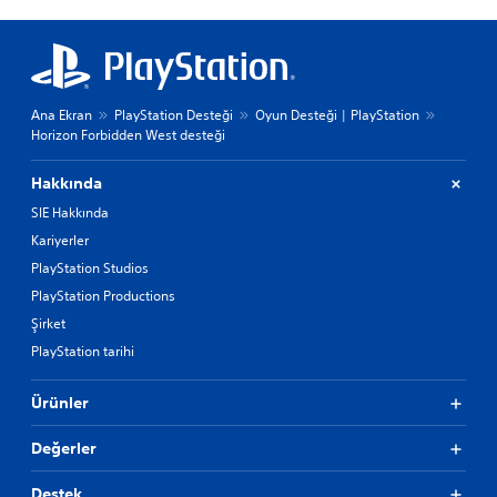
Ana Ekran
PlayStation Desteği
Oyun Desteği | PlayStation
Horizon Forbidden West desteği
Hakkında
SIE Hakkında
Kariyerler
PlayStation Studios
PlayStation Productions
Şirket
PlayStation tarihi
Ürünler
Değerler
Destek