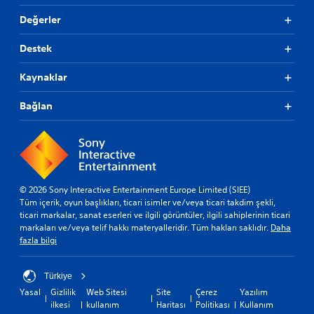
Değerler
Destek
Kaynaklar
Bağlan
© 2026 Sony Interactive Entertainment Europe Limited (SIEE)
Tüm içerik, oyun başlıkları, ticari isimler ve/veya ticari takdim şekli,
ticari markalar, sanat eserleri ve ilgili görüntüler, ilgili sahiplerinin ticari
markaları ve/veya telif hakkı materyalleridir. Tüm hakları saklıdır.
Daha
fazla bilgi
Türkiye
Yasal
Gizlilik
Web Sitesi
Site
Çerez
Yazılım
ilkesi
kullanım
Haritası
Politikası
Kullanım