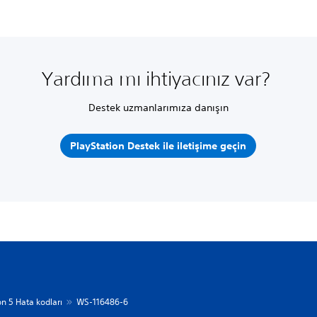
Yardıma mı ihtiyacınız var?
Destek uzmanlarımıza danışın
PlayStation Destek ile iletişime geçin
on 5 Hata kodları
WS-116486-6