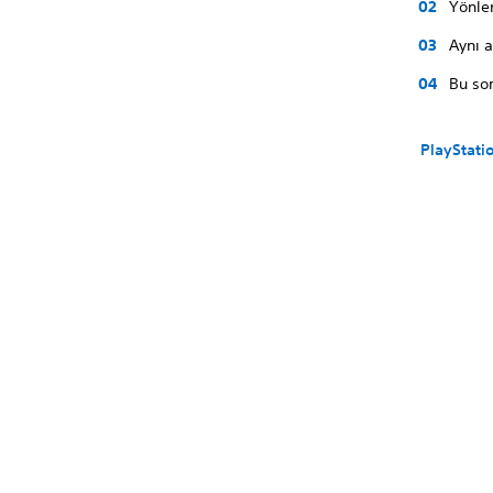
Yönlen
Aynı a
Bu sor
PlayStat