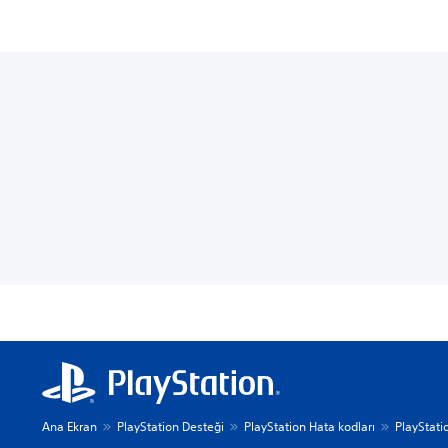
Ana Ekran
PlayStation Desteği
PlayStation Hata kodları
PlayStati