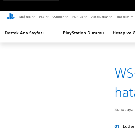
Mağaza
PS5
Oyunlar
PS Plus
Aksesuarlar
Haberler
Destek Ana Sayfası
PlayStation Durumu
Hesap ve 
WS
hat
Sunucuya b
Lütfen