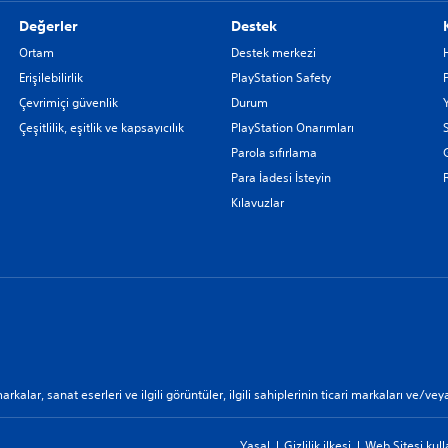
Değerler
Destek
Ortam
Destek merkezi
Erişilebilirlik
PlayStation Safety
Çevrimiçi güvenlik
Durum
Çeşitlilik, eşitlik ve kapsayıcılık
PlayStation Onarımları
Parola sıfırlama
G
Para İadesi İsteyin
Kılavuzlar
markalar, sanat eserleri ve ilgili görüntüler, ilgili sahiplerinin ticari markaları ve/vey
Yasal
Gizlilik ilkesi
Web Sitesi kull