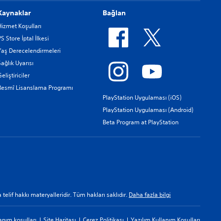
Kaynaklar
Bağlan
Hizmet Koşulları
PS Store İptal İlkesi
Yaş Derecelendirmeleri
Sağlık Uyarısı
eliştiriciler
Resmî Lisanslama Programı
PlayStation Uygulaması (iOS)
PlayStation Uygulaması (Android)
Beta Program at PlayStation
a telif hakkı materyalleridir. Tüm hakları saklıdır.
Daha fazla bilgi
anım koşulları
Site Haritası
Çerez Politikası
Yazılım Kullanım Koşulları