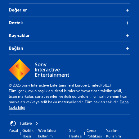
Değerler
Destek
Kaynaklar
Bağlan
© 2026 Sony Interactive Entertainment Europe Limited (SIEE)
Tüm içerik, oyun başlıkları, ticari isimler ve/veya ticari takdim şekli,
ticari markalar, sanat eserleri ve ilgili görüntüler, ilgili sahiplerinin ticari
markaları ve/veya telif hakkı materyalleridir. Tüm hakları saklıdır.
Daha
fazla bilgi
Türkiye
Yasal
Gizlilik
Web Sitesi
Site
Çerez
Yazılım
ilkesi
kullanım
Haritası
Politikası
Kullanım