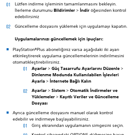
Lütfen indirme işleminin tamamlanmasını bekleyin.
İlerleme durumunu
Bildirimler
>
İndir
öğesinden kontrol
edebilirsiniz
Güncelleme dosyasını yüklemek için uygulamayı kapatın.
Uygulamalarınızı güncellemek için ipuçları:
PlayStation®Plus aboneliğiniz varsa aşağıdaki iki ayarı
etkinleştirerek uygulama güncellemelerinin indirilmesini
otomatikleştirebilirsiniz.
Ayarlar
>
Güç Tasarrufu Ayarlarını Düzenle
>
Dinlenme Modunda Kullanılabilen İşlevleri
Ayarla
>
İnternete Bağlı Kalın
Ayarlar
>
Sistem
>
Otomatik İndirmeler ve
Yüklemeler
>
Kayıtlı Veriler ve Güncelleme
Dosyası
Ayrıca güncelleme dosyasını manuel olarak kontrol
edebilir ve indirmeye başlayabilirsiniz.
Giriş ekranından uygulamanın simgesini seçin.
Kontrol cihazındaki OPTIONS düğmesine basın