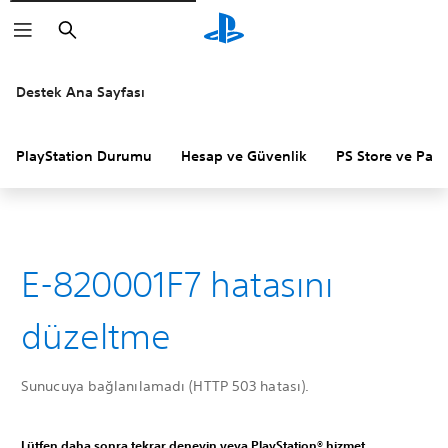
Arama
Destek Ana Sayfası
PlayStation Durumu
Hesap ve Güvenlik
PS Store ve Para 
E-820001F7 hatasını
düzeltme
Sunucuya bağlanılamadı (HTTP 503 hatası).
Lütfen daha sonra tekrar deneyin veya PlayStation® hizmet