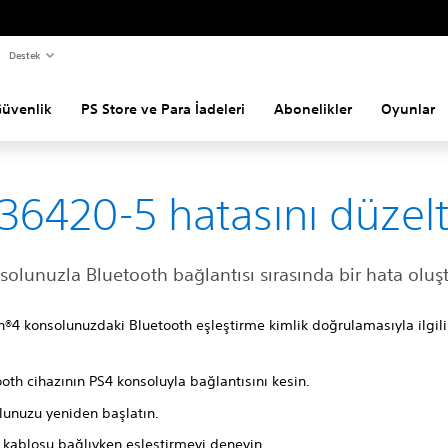
Destek
Güvenlik
PS Store ve Para İadeleri
Abonelikler
Oyunlar
36420-5 hatasını düze
olunuzla Bluetooth bağlantısı sırasında bir hata oluş
n®4 konsolunuzdaki Bluetooth eşleştirme kimlik doğrulamasıyla ilgili
oth cihazının PS4 konsoluyla bağlantısını kesin.
lunuzu yeniden başlatın.
ı kablosu bağlıyken eşleştirmeyi deneyin.