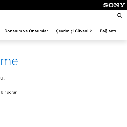
Aram
Donanım ve Onarımlar
Çevrimiçi Güvenlik
Bağlantı
P
ltme
tu.
 bir sorun