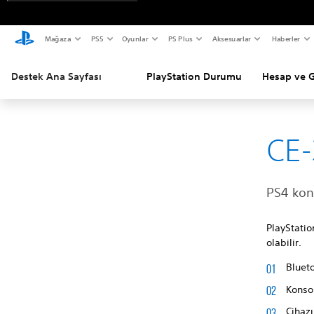
Mağaza
PS5
Oyunlar
PS Plus
Aksesuarlar
Haberler
Destek Ana Sayfası
PlayStation Durumu
Hesap ve 
CE-
PS4 kons
PlayStatio
olabilir.
Blueto
Konso
Cihaz