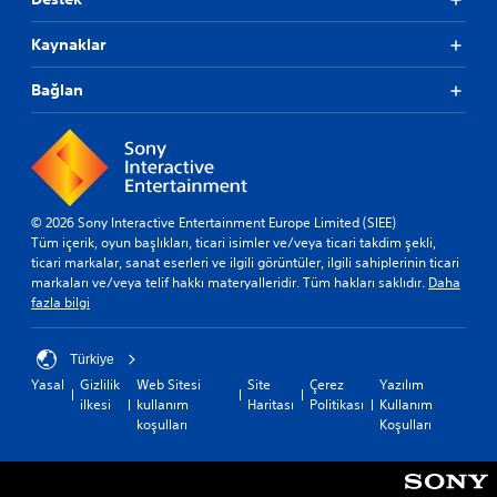
Kaynaklar
Bağlan
© 2026 Sony Interactive Entertainment Europe Limited (SIEE)
Tüm içerik, oyun başlıkları, ticari isimler ve/veya ticari takdim şekli,
ticari markalar, sanat eserleri ve ilgili görüntüler, ilgili sahiplerinin ticari
markaları ve/veya telif hakkı materyalleridir. Tüm hakları saklıdır.
Daha
fazla bilgi
Türkiye
Yasal
Gizlilik
Web Sitesi
Site
Çerez
Yazılım
ilkesi
kullanım
Haritası
Politikası
Kullanım
koşulları
Koşulları