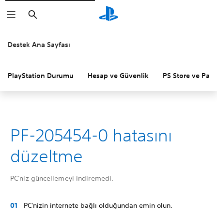
Arama
Destek Ana Sayfası
PlayStation Durumu
Hesap ve Güvenlik
PS Store ve Para 
PF-205454-0 hatasını
düzeltme
PC'niz güncellemeyi indiremedi.
PC'nizin internete bağlı olduğundan emin olun.