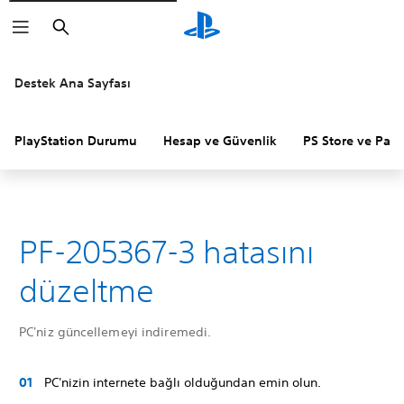
Arama
Destek Ana Sayfası
PlayStation Durumu
Hesap ve Güvenlik
PS Store ve Para 
PF-205367-3 hatasını
düzeltme
PC'niz güncellemeyi indiremedi.
PC'nizin internete bağlı olduğundan emin olun.