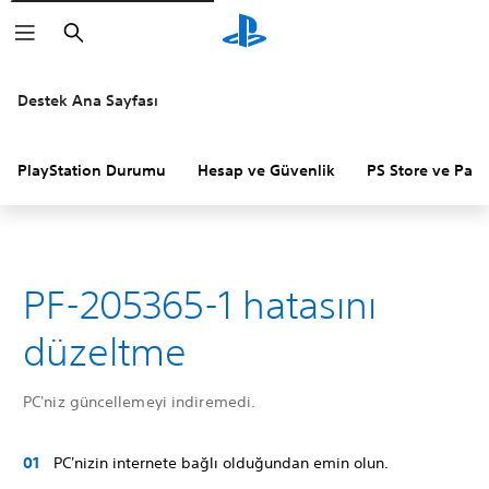
Arama
Destek Ana Sayfası
PlayStation Durumu
Hesap ve Güvenlik
PS Store ve Para 
PF-205365-1 hatasını
düzeltme
PC'niz güncellemeyi indiremedi.
PC'nizin internete bağlı olduğundan emin olun.