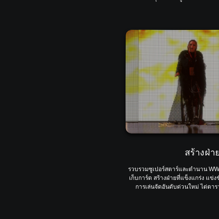
สร้างฝ่
รวบรวมซูเปอร์สตาร์และตำนาน 
เก็บการ์ด สร้างฝ่ายที่แข็งแกร่ง แข
การเล่นจัดอันดับด่วนใหม่ ไต่ตารา