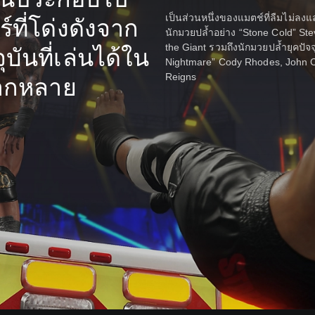
เป็นส่วนหนึ่งของแมตช์ที่ลืมไม่ลงแ
์ที่โด่งดังจาก
นักมวยปล้ำอย่าง “Stone Cold” St
the Giant รวมถึงนักมวยปล้ำยุคปัจ
บันที่เล่นได้ใน
Nightmare” Cody Rhodes, John 
Reigns
ากหลาย