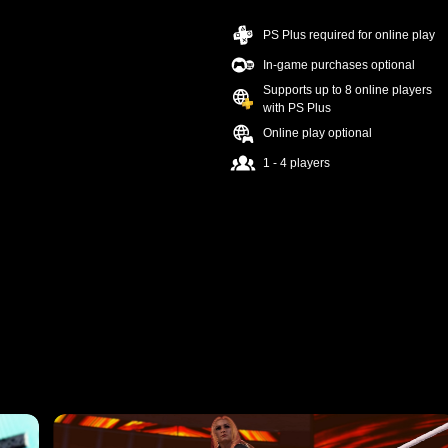
PS Plus required for online play
In-game purchases optional
Supports up to 8 online players
with PS Plus
Online play optional
1 - 4 players