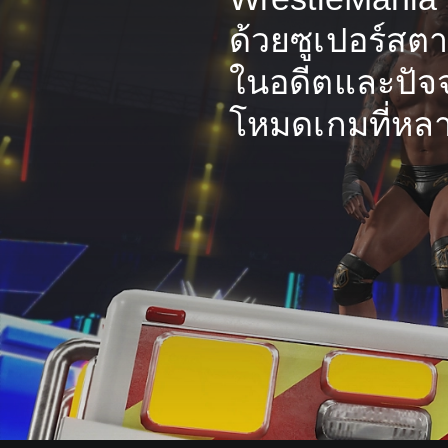
ด้วยซูเปอร์สตาร
ในอดีตและปัจจุ
โหมดเกมที่หล