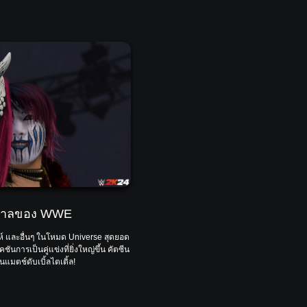
รวาลของ WWE
์ และอื่นๆ ในโหมด Universe สุดยอด
นการเป็นคู่แข่งที่ยิ่งใหญ่ขึ้น คัตซีน
แมตช์ดับเบิ้ลไตเติ้ล!