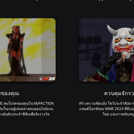
ายของคุณ
ควบคุมจัก
WWE คนโปรดของคุณใน MyFACTION
สร้างความขัดแย้ง โชว์ประจำสัปดาห
่งขันในเกมผู้เล่นหลายคนออนไลน์และ
แซนด์บ็อกซ์ของ WWE 2K24 ที่มีแอคชั
งอันดับประจำซีซันเพื่อรับรางวัล
ใหม่ และการสนับสนุน