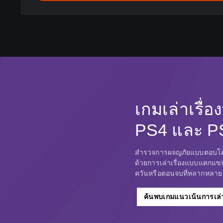
e
,
T
r
a
d
i
t
i
เกมเล่าเรื่อง
o
n
PS4 และ P
a
l
C
สำรวจการผจญภัยแบบตอบโต้ได้ท
h
ด้วยการเล่าเรื่องแบบแตกแข
i
ควันหรือตอนจบที่หลากหลา
n
e
ค้นพบเกมแนวเน้นการเล่าเ
s
e
)