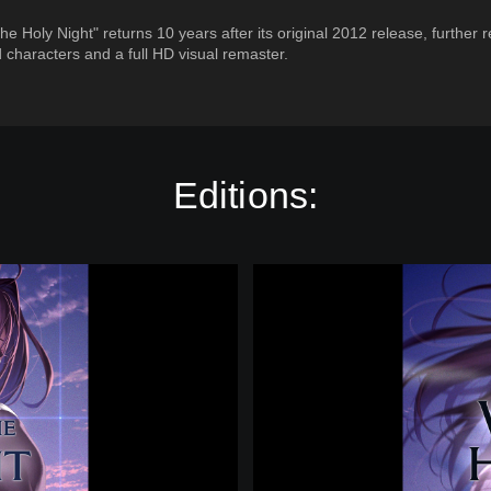
he Holy Night" returns 10 years after its original 2012 release, further r
d characters and a full HD visual remaster.
Editions:
W
i
t
c
h
o
n
t
h
e