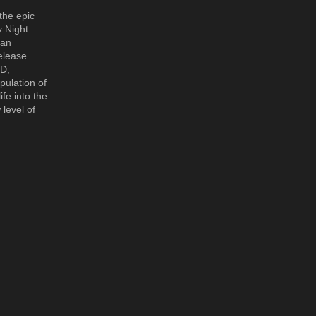
the epic
y Night.
 an
elease
HD,
ipulation of
fe into the
 level of