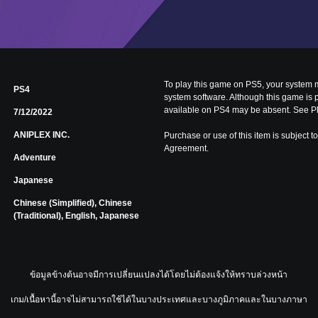
t
i
o
n
a
l
To play this game on PS5, your system m
PS4
system software. Although this game is 
C
available on PS4 may be absent. See Pl
7/12/2022
h
i
ANIPLEX INC.
Purchase or use of this item is subject 
n
Agreement.
Adventure
e
s
Japanese
e
)
Chinese (Simplified), Chinese
(Traditional), English, Japanese
ข้อมูลข้างต้นอาจมีการเปลี่ยนแปลงได้โดยไม่ต้องแจ้งให้ทราบล่วงหน้า
เกม/เนื้อหานี้อาจไม่สามารถใช้ได้ในบางประเทศและบางภูมิภาคและในบางภาษา