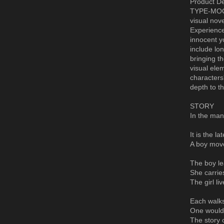
Product De
TYPE-MOON
visual nove
Experience
innocent y
include lon
bringing th
visual ele
characters
depth to t
STORY
In the mans
It is the l
A boy move
The boy le
She carries
The girl li
Each walks 
One would 
The story 