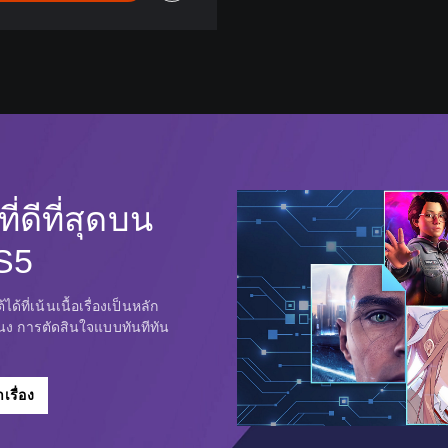
n
g
l
i
s
h
,
J
a
ที่ดีที่สุดบน
p
a
S5
n
e
s
ี่เน้นเนื้อเรื่องเป็นหลัก
e
นง การตัดสินใจแบบทันทีทัน
,
ย
T
r
รื่อง
a
d
i