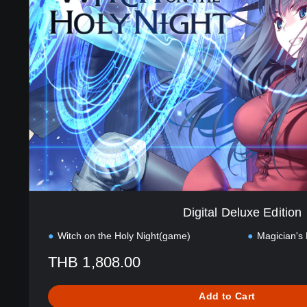
i
h
t
i
a
n
l
e
D
s
e
e
l
,
u
E
x
n
e
g
E
l
d
i
i
s
t
h
i
,
Digital Deluxe Edition
o
J
n
a
Witch on the Holy Night(game)
Magician's
p
THB 1,808.00
a
n
e
Add to Cart
s