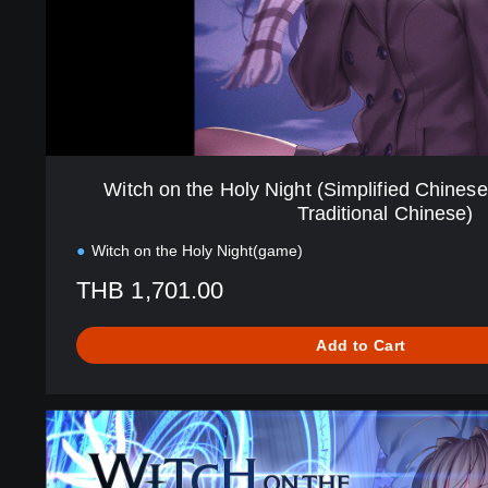
H
o
l
y
N
i
g
h
Witch on the Holy Night (Simplified Chinese
t
Traditional Chinese)
(
S
Witch on the Holy Night(game)
i
THB 1,701.00
m
p
l
Add to Cart
i
f
i
D
e
i
d
g
C