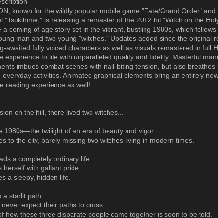
scription
, known for the wildly popular mobile game "Fate/Grand Order" and 
l "Tsukihime," is releasing a remaster of the 2012 hit "Witch on the Hol
 a coming of age story set in the vibrant, bustling 1980s, which follows
oung man and two young "witches." Updates added since the original r
g-awaited fully voiced characters as well as visuals remastered in full 
e experience to life with unparalleled quality and fidelity. Masterful man
ments imbues combat scenes with nail-biting tension, but also breathes li
' everyday activities. Animated graphical elements bring an entirely new
he reading experience as well!
ion on the hill, there lived two witches...
ate 1980s—the twilight of an era of beauty and vigor.
s to the city, barely missing two witches living in modern times.
ads a completely ordinary life.
 herself with gallant pride.
ves a sleepy, hidden life.
a starlit path.
never expect their paths to cross.
of how these three disparate people came together is soon to be told.