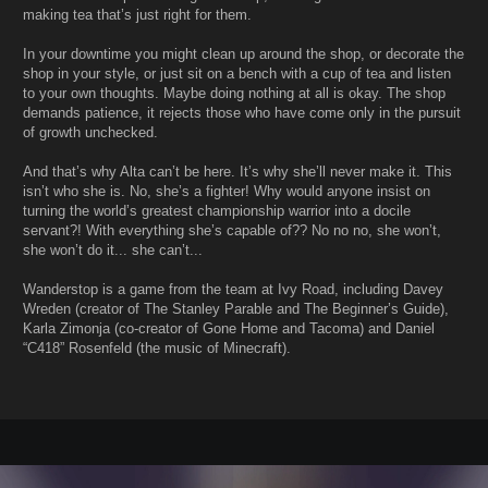
making tea that’s just right for them.
In your downtime you might clean up around the shop, or decorate the
shop in your style, or just sit on a bench with a cup of tea and listen
to your own thoughts. Maybe doing nothing at all is okay. The shop
demands patience, it rejects those who have come only in the pursuit
of growth unchecked.
And that’s why Alta can’t be here. It’s why she’ll never make it. This
isn’t who she is. No, she’s a fighter! Why would anyone insist on
turning the world’s greatest championship warrior into a docile
servant?! With everything she’s capable of?? No no no, she won’t,
she won’t do it... she can’t...
Wanderstop is a game from the team at Ivy Road, including Davey
Wreden (creator of The Stanley Parable and The Beginner’s Guide),
Karla Zimonja (co-creator of Gone Home and Tacoma) and Daniel
“C418” Rosenfeld (the music of Minecraft).