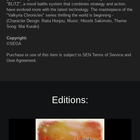
"BLiTZ", a novel battle system that combines strategy and action,
have evolved more with the latest technology. The masterpiece of the
"Valkyria Chronicles" series thrilling the world is beginning -
(Character Design: Raita Honjou, Music: Hitoshi Sakimoto, Theme
Song: Mai Kuraki)
Copyright:
©SEGA
Purchase or use of this item is subject to SEN Terms of Service and
User Agreement.
Editions:
V
a
l
k