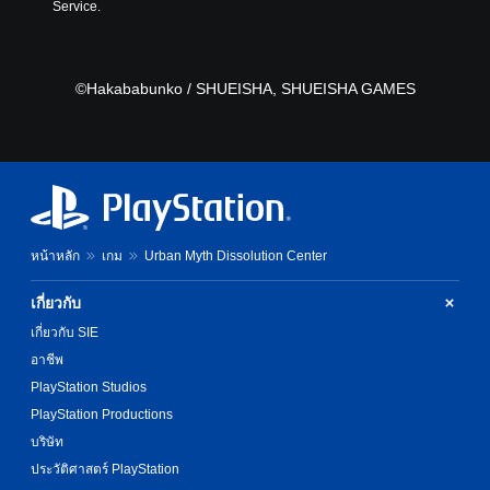
u
l
Service.
i
a
a
s
l
y
f
a
t
u
u
h
©Hakababunko / SHUEISHA, SHUEISHA GAMES
l
d
e
l
i
g
y
o
a
s
v
m
u
o
e
b
l
a
t
u
n
i
m
d
t
หน้าหลัก
เกม
Urban Myth Dissolution Center
e
n
l
s
a
e
.
v
เกี่ยวกับ
d
i
.
เกี่ยวกับ SIE
g
อาชีพ
a
t
PlayStation Studios
e
PlayStation Productions
m
e
บริษัท
n
ประวัติศาสตร์ PlayStation
u