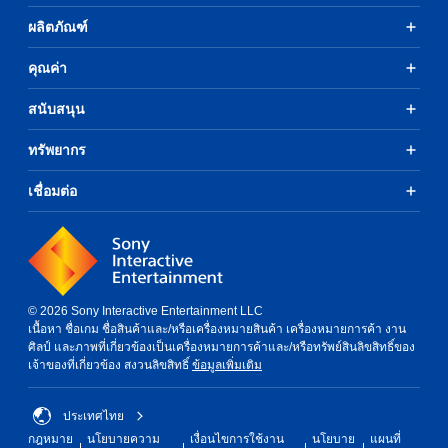
s
w
ผลิตภัณฑ์
i
t
คุณค่า
h
o
สนับสนุน
u
t
ทรัพยากร
n
e
e
เชื่อมต่อ
d
i
n
g
t
o
© 2026 Sony Interactive Entertainment LLC
p
เนื้อหา ชื่อเกม ชื่อสินค้าและ/หรือเครื่องหมายสินค้า เครื่องหมายการค้า งาน
r
ศิลป์ และภาพที่เกี่ยวข้องเป็นเครื่องหมายการค้าและ/หรือทรัพย์สินลิขสิทธิ์ของ
e
เจ้าของที่เกี่ยวข้อง สงวนลิขสิทธิ์
ข้อมูลเพิ่มเติม
s
s
b
ประเทศไทย
u
กฎหมาย
นโยบายความ
เงื่อนไขการใช้งาน
นโยบาย
แผนที่
t