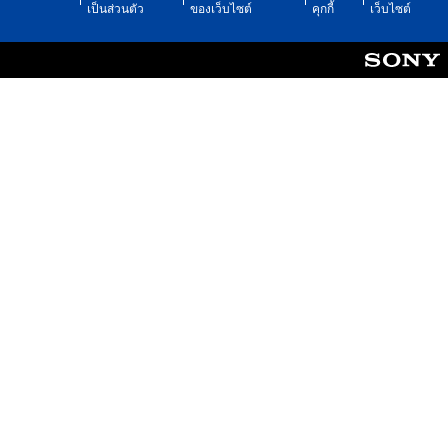
เป็นส่วนตัว
ของเว็บไซต์
คุกกี้
เว็บไซต์
t
o
n
s
r
a
p
i
d
l
y
o
r
w
i
t
h
i
n
a
t
i
m
e
l