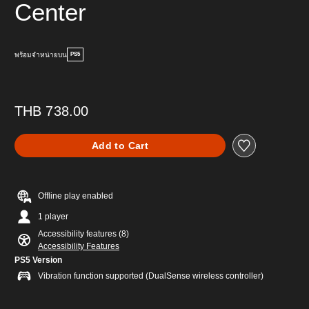
Center
พร้อมจำหน่ายบน
PS5
THB 738.00
Add to Cart
Offline play enabled
1 player
Accessibility features (8)
Accessibility Features
PS5 Version
Vibration function supported (DualSense wireless controller)