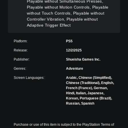
c
d
p
Playable without Simultaneous Presses,
a
)
i
Playable without Motion Controls, Playable
n
d
without Touch Controls, Playable without
S
t
B
p
Controller Vibration, Playable without
u
u
o
Adaptive Trigger Effect
r
k
t
n
e
t
d
n
o
Platform:
PS5
o
d
n
w
i
Release:
12/2/2025
n
P
a
a
r
Publisher:
Shueisha Games Inc.
l
n
e
o
d
Genres:
Adventure
s
g
m
s
u
u
Screen Languages:
Arabic, Chinese (Simplified),
e
e
t
Chinese (Traditional), English,
i
s
e
French (France), German,
n
i
Hindi, Italian, Japanese,
Y
t
n
Korean, Portuguese (Brazil),
o
h
d
Russian, Spanish
u
e
i
c
g
v
a
a
i
n
m
d
p
Purchase or use of this item is subject to the PlayStation Terms of 
e