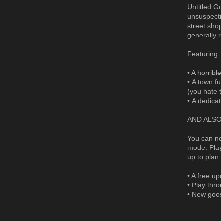
Untitled G
unsuspecti
street shop
generally 
Featuring:
• A horribl
• A town fu
(you hate 
• A dedicat
AND ALSO:
You can no
mode. Play
up to plan
• A free u
• Play thr
• New goos