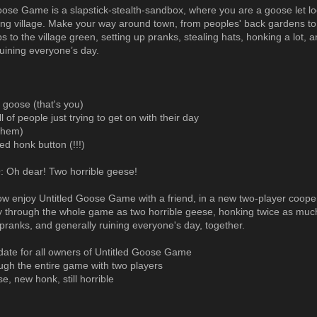
oose Game is a slapstick-stealth-sandbox, where you are a goose let l
ng village. Make your way around town, from peoples' back gardens to
s to the village green, setting up pranks, stealing hats, honking a lot, 
ruining everyone’s day.
e goose (that's you)
ll of people just trying to get on with their day
them)
ed honk button (!!!)
 Oh dear! Two horrible geese!
w enjoy Untitled Goose Game with a friend, in a new two-player coope
 through the whole game as two horrible geese, honking twice as muc
 pranks, and generally ruining everyone's day, together.
pdate for all owners of Untitled Goose Game
ough the entire game with two players
e, new honk, still horrible