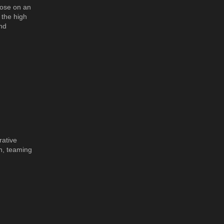
oose on an
 the high
and
rative
h, teaming