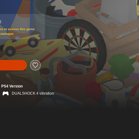
0
m original price of THB 738.00
tra to access this game
Catalogue
PS4 Version
DUALSHOCK 4 vibration