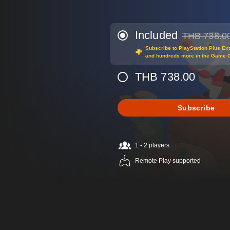
Included
THB 738.0
Discounted fro
Subscribe to PlayStation Plus Ex
and hundreds more in the Game 
THB 738.00
Subscribe
1 - 2 players
Remote Play supported