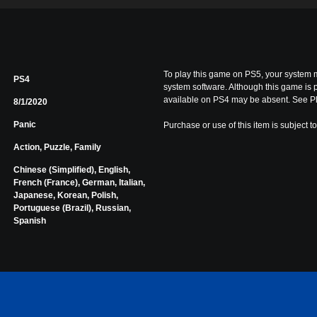
To play this game on PS5, your system m
PS4
system software. Although this game is 
available on PS4 may be absent. See Pl
8/1/2020
Panic
Purchase or use of this item is subject t
Action, Puzzle, Family
Chinese (Simplified), English,
French (France), German, Italian,
Japanese, Korean, Polish,
Portuguese (Brazil), Russian,
Spanish