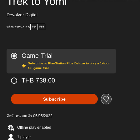
Trek to Yomi
Devolver Digital
พร้อมจำหน่ายบน
PS4
PS5
Game Trial
Subscribe to PlayStation Plus Deluxe to play a 1-hour
full game trial
THB 738.00
Subscribe
จัดจำหน่ายแล้ว 05/05/2022
Offline play enabled
1 player